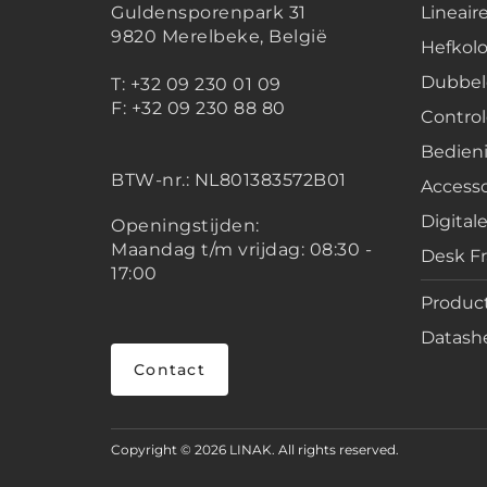
Guldensporenpark 31
Lineair
9820 Merelbeke, België
Hefko
Dubbel
T: +32 09 230 01 09
F: +32 09 230 88 80
Contro
Bedien
BTW-nr.:
NL801383572B01
Accesso
Digital
Openingstijden:
Maandag t/m vrijdag: 08:30 -
Desk F
17:00
Product
Datashe
Contact
Copyright © 2026 LINAK. All rights reserved.