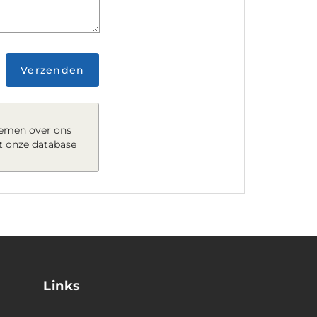
Verzenden
nemen over ons
t onze database
Links