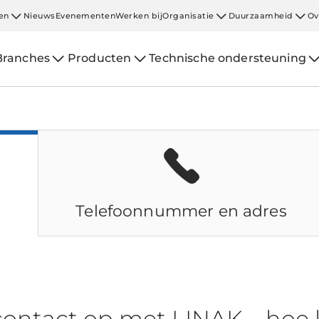
en
Nieuws
Evenementen
Werken bij
Organisatie
Duurzaamheid
Ov
Branches
Producten
Technische ondersteuning
Telefoonnummer en adres
ontact op met LINAK – hoe