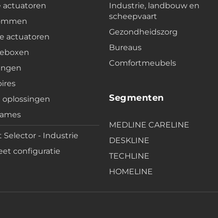
e actuatoren
Industrie, landbouw en
scheepvaart
lommen
Gezondheidszorg
e actuatoren
Bureaus
leboxen
Comfortmeubels
ingen
ires
Segmenten
e oplossingen
rames
MEDLINE CARELINE
 Selector - Industrie
DESKLINE
et configuratie
TECHLINE
HOMELINE