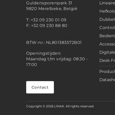
Guldensporenpark 31
Lineair
9820 Merelbeke, België
Hefko
Dubbel
T: +32 09 230 01 09
F: +32 09 230 88 80
Contro
Bedien
BTW-nr.:
NL801383572B01
Accesso
Digital
Openingstijden:
Maandag t/m vrijdag: 08:30 -
Desk F
17:00
Product
Datashe
Contact
Copyright © 2026 LINAK. All rights reserved.