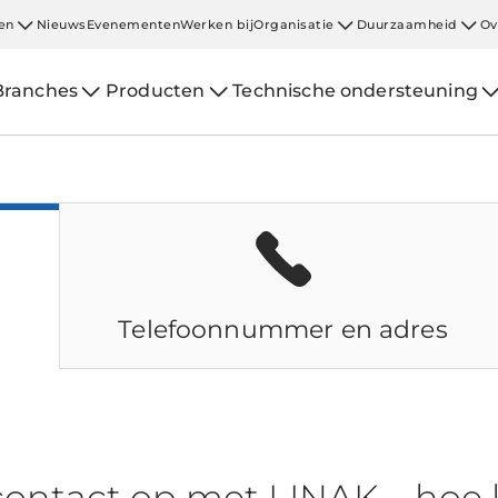
en
Nieuws
Evenementen
Werken bij
Organisatie
Duurzaamheid
Ov
Branches
Producten
Technische ondersteuning
Telefoonnummer en adres
ontact op met LINAK – hoe