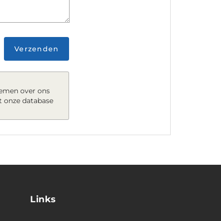
Verzenden
nemen over ons
t onze database
Links