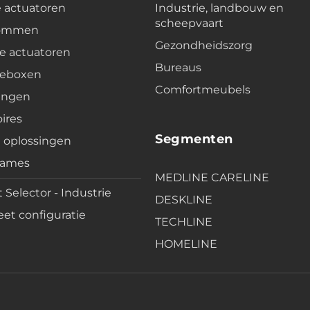
e actuatoren
Industrie, landbouw en
scheepvaart
lommen
Gezondheidszorg
e actuatoren
Bureaus
leboxen
Comfortmeubels
ingen
ires
Segmenten
e oplossingen
rames
MEDLINE CARELINE
 Selector - Industrie
DESKLINE
et configuratie
TECHLINE
HOMELINE