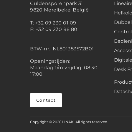
Guldensporenpark 31
Lineair
9820 Merelbeke, België
Hefko
Dubbel
T: +32 09 230 01 09
F: +32 09 230 88 80
Contro
Bedien
BTW-nr.:
NL801383572B01
Accesso
Digital
Openingstijden:
Maandag t/m vrijdag: 08:30 -
Desk F
17:00
Product
Datashe
Contact
Copyright © 2026 LINAK. All rights reserved.