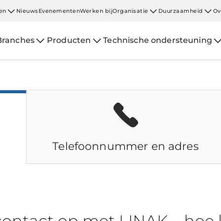
en
Nieuws
Evenementen
Werken bij
Organisatie
Duurzaamheid
Ov
Branches
Producten
Technische ondersteuning
Telefoonnummer en adres
ontact op met LINAK – hoe