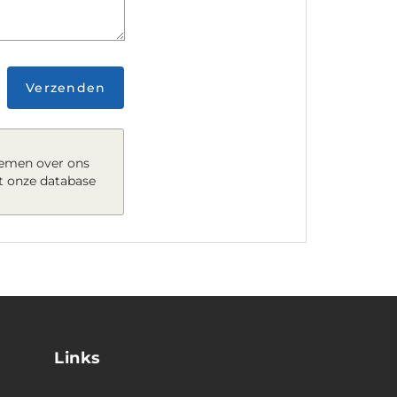
Verzenden
nemen over ons
t onze database
Links