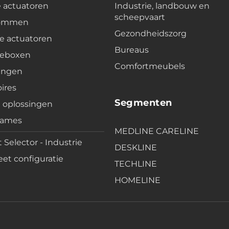
e actuatoren
Industrie, landbouw en
scheepvaart
lommen
Gezondheidszorg
e actuatoren
Bureaus
leboxen
Comfortmeubels
ingen
ires
Segmenten
e oplossingen
rames
MEDLINE CARELINE
 Selector - Industrie
DESKLINE
et configuratie
TECHLINE
HOMELINE