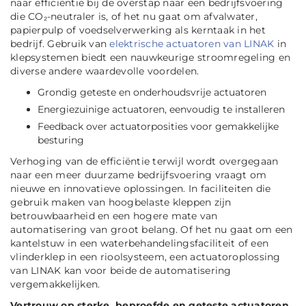
naar efficiëntie bij de overstap naar een bedrijfsvoering
die CO₂-neutraler is, of het nu gaat om afvalwater,
papierpulp of voedselverwerking als kerntaak in het
bedrijf. Gebruik van
elektrische actuatoren van LINAK
in
klepsystemen biedt een nauwkeurige stroomregeling en
diverse andere waardevolle voordelen.
Grondig geteste en onderhoudsvrije actuatoren
Energiezuinige actuatoren, eenvoudig te installeren
Feedback over actuatorposities voor gemakkelijke
besturing
Verhoging van de efficiëntie terwijl wordt overgegaan
naar een meer duurzame bedrijfsvoering vraagt om
nieuwe en innovatieve oplossingen. In faciliteiten die
gebruik maken van hoogbelaste kleppen zijn
betrouwbaarheid en een hogere mate van
automatisering van groot belang. Of het nu gaat om een
kantelstuw in een waterbehandelingsfaciliteit of een
vlinderklep in een rioolsysteem, een actuatoroplossing
van LINAK kan voor beide de automatisering
vergemakkelijken.
Vertrouw op sterke, beproefde en geteste actuatoren