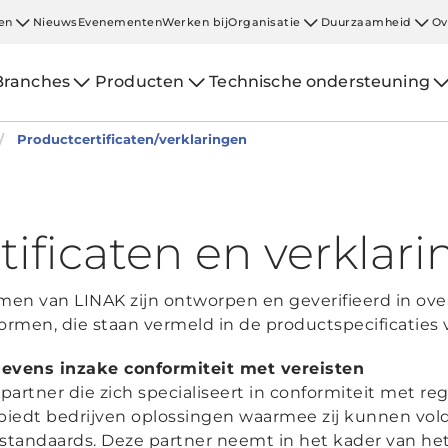
en
Nieuws
Evenementen
Werken bij
Organisatie
Duurzaamheid
Ov
Branches
Producten
Technische ondersteuning
Productcertificaten/verklaringen
tificaten en verklar
men van LINAK zijn ontworpen en geverifieerd in 
normen, die staan vermeld in de productspecificaties
vens inzake conformiteit met vereisten
rtner die zich specialiseert in conformiteit met re
biedt bedrijven oplossingen waarmee zij kunnen vol
standaards. Deze partner neemt in het kader van h