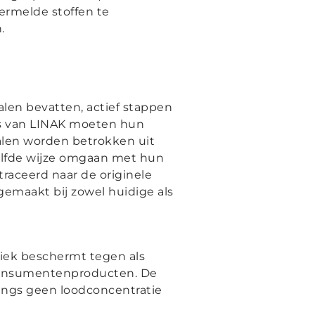
vermelde stoffen te
.
alen bevatten, actief stappen
rs van LINAK moeten hun
alen worden betrokken uit
zelfde wijze omgaan met hun
aceerd naar de originele
gemaakt bij zowel huidige als
liek beschermt tegen als
 consumentenproducten. De
ings geen loodconcentratie