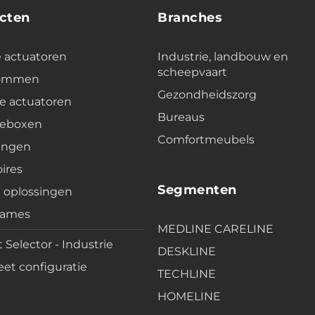
cten
Branches
e actuatoren
Industrie, landbouw en
scheepvaart
lommen
Gezondheidszorg
e actuatoren
Bureaus
leboxen
Comfortmeubels
ingen
ires
Segmenten
e oplossingen
rames
MEDLINE CARELINE
 Selector - Industrie
DESKLINE
et configuratie
TECHLINE
HOMELINE