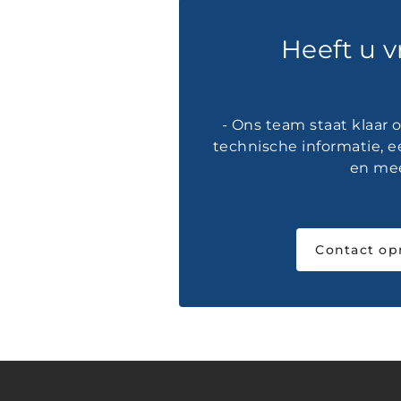
Heeft u 
- Ons team staat klaar
technische informatie, e
en mee
Contact o