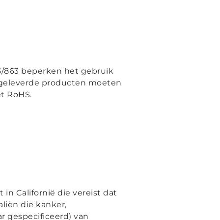
15/863 beperken het gebruik
AK geleverde producten moeten
et RoHS.
in Californië die vereist dat
liën die kanker,
r gespecificeerd) van