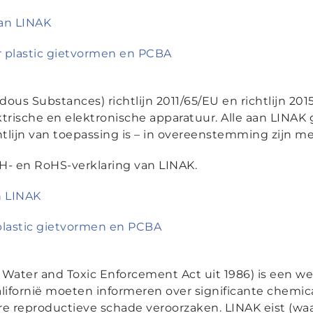
an LINAK
 plastic gietvormen en PCBA
ous Substances) richtlijn 2011/65/EU en richtlijn 20
ektrische en elektronische apparatuur. Alle aan LIN
htlijn van toepassing is – in overeenstemming zijn m
- en RoHS-verklaring van LINAK.
n LINAK
plastic gietvormen en PCBA
 Water and Toxic Enforcement Act uit 1986) is een wet 
lifornië moeten informeren over significante chemica
e reproductieve schade veroorzaken. LINAK eist (waa