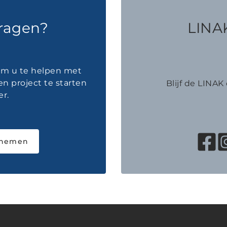
vragen?
LINAK
 om u te helpen met
en project te starten
Blijf de LINA
r.
pnemen