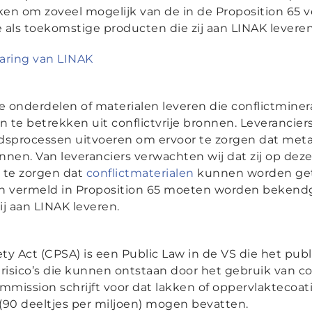
rken om zoveel mogelijk van de in de Proposition 65 
e als toekomstige producten die zij aan LINAK leveren
laring van LINAK
ie onderdelen of materialen leveren die conflictminer
e betrekken uit conflictvrije bronnen. Leverancie
dsprocessen uitvoeren om ervoor te zorgen dat met
onnen. Van leveranciers verwachten wij dat zij op de
r te zorgen dat
conflictmaterialen
kunnen worden getr
zijn vermeld in Proposition 65 moeten worden bekend
j aan LINAK leveren.
y Act (CPSA) is een Public Law in de VS die het pub
lrisico’s die kunnen ontstaan door het gebruik van
mission schrijft voor dat lakken of oppervlaktecoat
(90 deeltjes per miljoen) mogen bevatten.