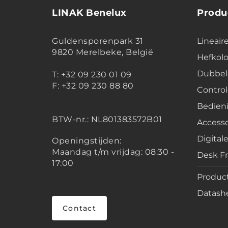
LINAK Benelux
Produ
Guldensporenpark 31
Lineair
9820 Merelbeke, België
Hefko
Dubbel
T: +32 09 230 01 09
F: +32 09 230 88 80
Contro
Bedien
BTW-nr.:
NL801383572B01
Accesso
Digital
Openingstijden:
Maandag t/m vrijdag: 08:30 -
Desk F
17:00
Product
Datashe
Contact