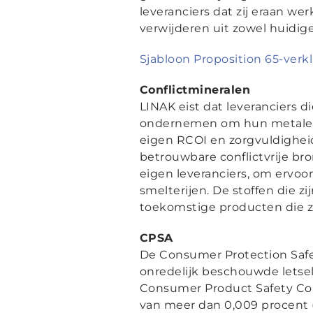
leveranciers dat zij eraan we
verwijderen uit zowel huidig
Sjabloon Proposition 65-verk
Conflictmineralen
LINAK eist dat leveranciers d
ondernemen om hun metalen t
eigen RCOI en zorgvuldighei
betrouwbare conflictvrije br
eigen leveranciers, om ervoo
smelterijen. De stoffen die 
toekomstige producten die zi
CPSA
De Consumer Protection Safet
onredelijk beschouwde letse
Consumer Product Safety Com
van meer dan 0,009 procent 