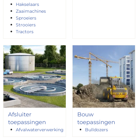
Hakselaars
Zaaimachines
Sproeiers
Strooiers
Tractors
Afsluiter
Bouw
toepassingen
toepassingen
Afvalwaterverwerking
Bulldozers