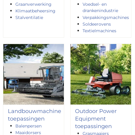
Graanverwerking
Voedsel- en
drankenindustrie
Klimaatbeheersing
Stalventilatie
Verpakkingsmachines
Soldeerovens
Textielmachines
Landbouwmachine
Outdoor Power
toepassingen
Equipment
toepassingen
Balenpersen
Maaidorsers
Grasmaaiers