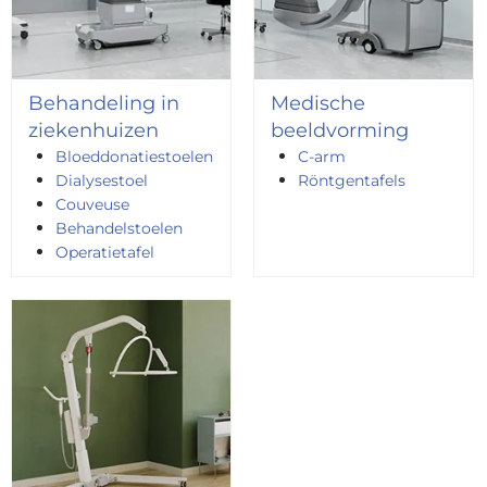
Behandeling in
Medische
ziekenhuizen
beeldvorming
Bloeddonatiestoelen
C-arm
Dialysestoel
Röntgentafels
Couveuse
Behandelstoelen
Operatietafel