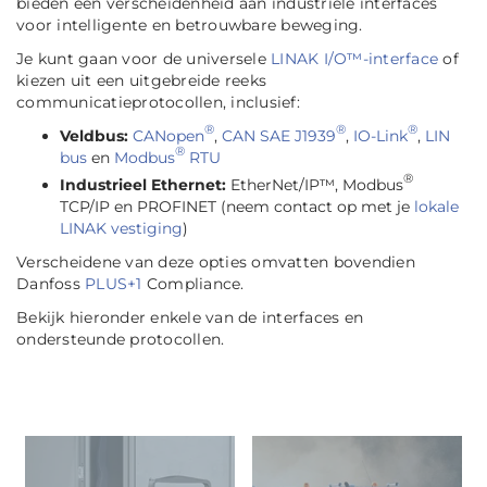
bieden een verscheidenheid aan industriële interfaces
voor intelligente en betrouwbare beweging.
Je kunt gaan voor de universele
LINAK I/O™-interface
of
kiezen uit een uitgebreide reeks
communicatieprotocollen, inclusief:
®
®
®
Veldbus:
CANopen
,
CAN SAE J1939
,
IO-Link
,
LIN
®
bus
en
Modbus
RTU
®
Industrieel Ethernet:
EtherNet/IP™, Modbus
TCP/IP en PROFINET (neem contact op met je
lokale
LINAK vestiging
)
Verscheidene van deze opties omvatten bovendien
Danfoss
PLUS+1
Compliance.
Bekijk hieronder enkele van de interfaces en
ondersteunde protocollen.