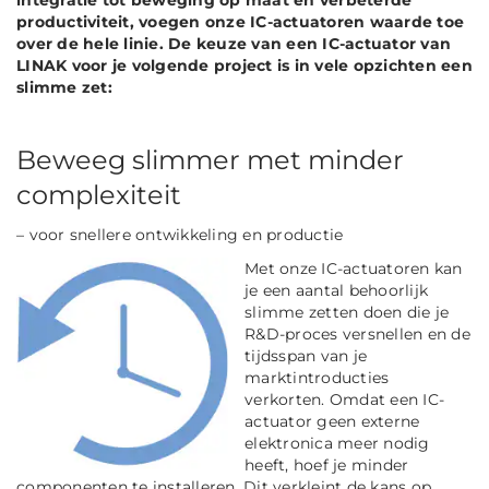
integratie tot beweging op maat en verbeterde
productiviteit, voegen onze IC-actuatoren waarde toe
over de hele linie. De keuze van een IC-actuator van
LINAK voor je volgende project is in vele opzichten een
slimme zet:
Beweeg slimmer met minder
complexiteit
– voor snellere ontwikkeling en productie
Met onze IC-actuatoren kan
je een aantal behoorlijk
slimme zetten doen die je
R&D-proces versnellen en de
tijdsspan van je
marktintroducties
verkorten. Omdat een IC-
actuator geen externe
elektronica meer nodig
heeft,
hoef je minder
componenten te installeren. Dit verkleint de kans op