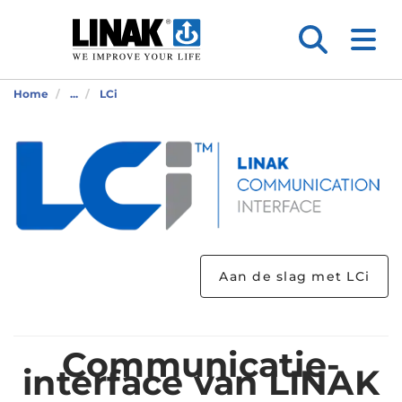
Home
...
LCi
Aan de slag met LCi
Communicatie-
interface van LINAK