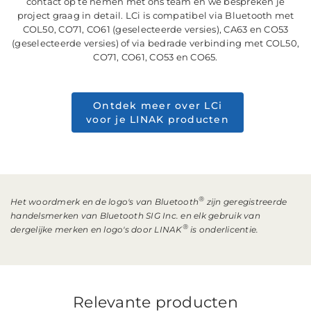
contact op te nemen met ons team en we bespreken je
project graag in detail. LCi is compatibel via Bluetooth met
COL50, CO71, CO61 (geselecteerde versies), CA63 en CO53
(geselecteerde versies) of via bedrade verbinding met COL50,
CO71, CO61, CO53 en CO65.
Ontdek meer over LCi
voor je LINAK producten
®
Het woordmerk en de logo's van Bluetooth
zijn geregistreerde
handelsmerken van Bluetooth SIG Inc. en elk gebruik van
®
dergelijke merken en logo's door LINAK
is onderlicentie.
Relevante producten