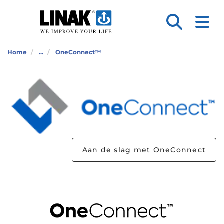
Home
...
OneConnect™
Aan de slag met OneConnect