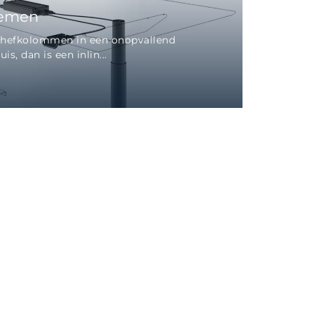
temen
r hefkolommen in een onopvallend
, dan is een inlin...