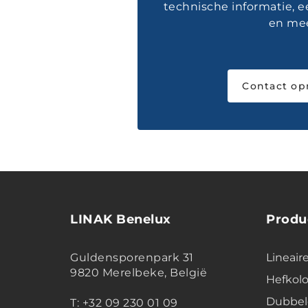
technische informatie, e
en mee
Contact o
LINAK Benelux
Produ
Guldensporenpark 31
Lineair
9820 Merelbeke, België
Hefko
Dubbel
T: +32 09 230 01 09