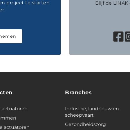
en project te starten
Blijf de LINA
r.
pnemen
cten
Branches
e actuatoren
Industrie, landbouw en
scheepvaart
lommen
Gezondheidszorg
e actuatoren