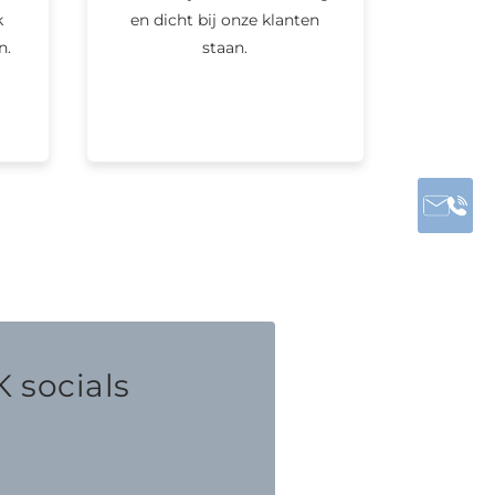
k
en dicht bij onze klanten
n.
staan.
 socials