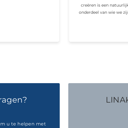
creëren is een natuurlij
onderdeel van wie we zij
vragen?
LINAK
 om u te helpen met