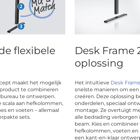
de flexibele
Desk Frame 2 
oplossing
ept maakt het mogelijk
Het intuïtieve
Desk Frame
product te combineren
snelste manieren om een t
rbureau te ontwerpen.
creëren. Deze oplossing b
 scala aan hefkolommen,
onderdelen, speciaal ontw
s en voeten – allemaal
montage. Ze overtuigt me
erpakte sets.
alle bedrading verborgen
beam. Kies en combineer
hefkolommen, voeten en 
een kant-en-klaar ontwer