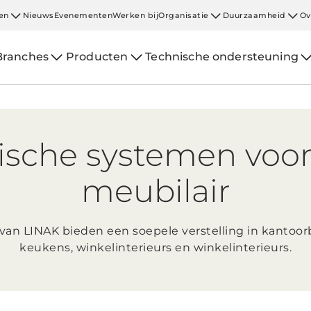
en
Nieuws
Evenementen
Werken bij
Organisatie
Duurzaamheid
Ov
Branches
Producten
Technische ondersteuning
rische systemen voo
meubilair
an LINAK bieden een soepele verstelling in kantoorb
keukens, winkelinterieurs en winkelinterieurs.