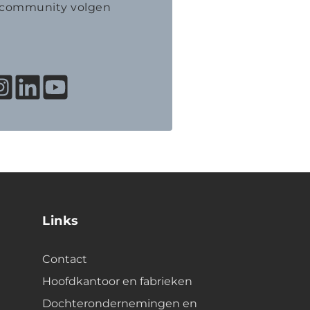
K community volgen
Links
Contact
Hoofdkantoor en fabrieken
Dochterondernemingen en