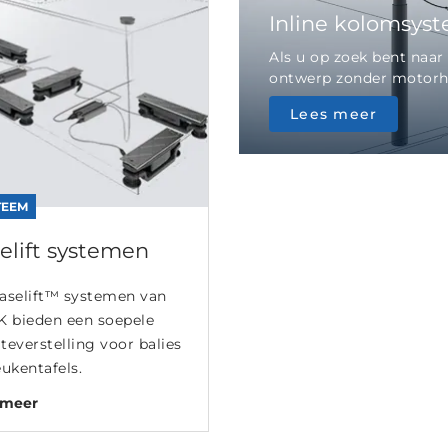
Inline kolomsys
Als u op zoek bent naa
ontwerp zonder motorhuis
Lees meer
TEEM
elift systemen
aselift™ systemen van
K bieden een soepele
everstelling voor balies
ukentafels.
 meer