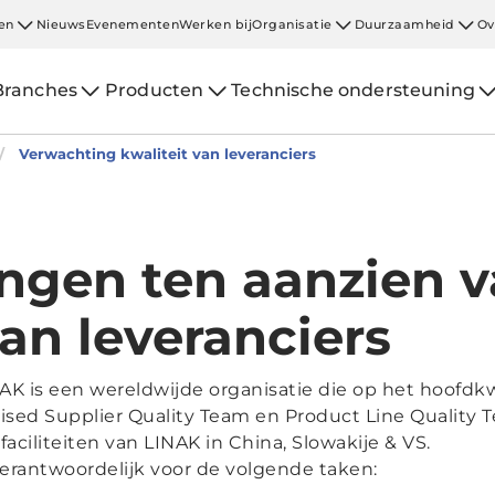
en
Nieuws
Evenementen
Werken bij
Organisatie
Duurzaamheid
Ov
Branches
Producten
Technische ondersteuning
Verwachting kwaliteit van leveranciers
ngen ten aanzien v
van leveranciers
AK is een wereldwijde organisatie die op het hoofdkw
ised Supplier Quality Team en Product Line Quality T
aciliteiten van LINAK in China, Slowakije & VS.
verantwoordelijk voor de volgende taken: