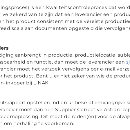
ngsproces) is een kwaliteitscontroleproces dat word
verzekerd van te zijn dat een leverancier een prod
en het product consistent met de vereiste productie
reed scala aan documenten opgesteld die vervolgen
iers
ziging aanbrengt in productie, productielocatie, suble
pasbaarheid en functie, dan moet de leverancier een
s
rancier moet het verzoek vervolgens per e-mail verz
or het product. Bent u er niet zeker van wie de pro
n-inkoper bij LINAK.
itsrapport opstellen indien kritieke of omvangrijke s
rancier moet dan een Supplier Corrective Action Rep
bleemoplossing. Dit moet de reden(en) voor de afwij
en om herhaling te voorkomen.