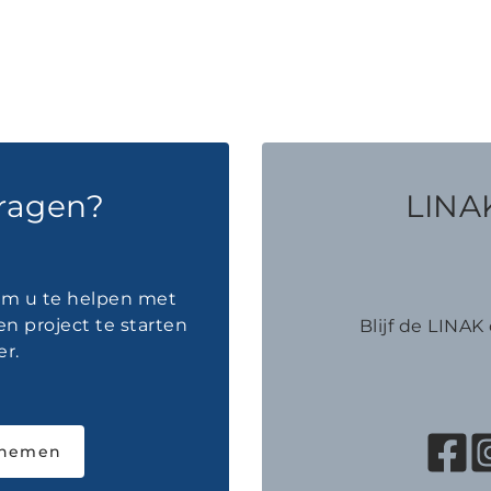
vragen?
LINAK
 om u te helpen met
en project te starten
Blijf de LINA
r.
pnemen