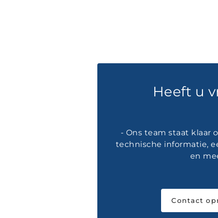
Heeft u 
- Ons team staat klaar
technische informatie, e
en mee
Contact o