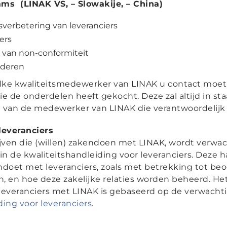
ms (LINAK VS, – Slowakije, – China)
tsverbetering van leveranciers
ers
e van non-conformiteit
ederen
welke kwaliteitsmedewerker van LINAK u contact mo
 de onderdelen heeft gekocht. Deze zal altijd in sta
n van de medewerker van LINAK die verantwoordelijk is
 leveranciers
ijven die (willen) zakendoen met LINAK, wordt verwac
 in de kwaliteitshandleiding voor leveranciers. Deze h
ndoet met leveranciers, zoals met betrekking tot beoo
sen, en hoe deze zakelijke relaties worden beheerd. 
leveranciers met LINAK is gebaseerd op de verwachti
ding voor leveranciers
.