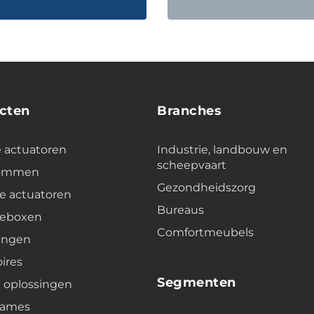
cten
Branches
e actuatoren
Industrie, landbouw en
scheepvaart
lommen
Gezondheidszorg
e actuatoren
Bureaus
leboxen
Comfortmeubels
ingen
ires
Segmenten
e oplossingen
rames