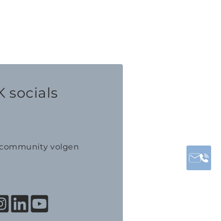
 socials
K community volgen