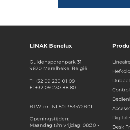
LINAK Benelux
Produ
Guldensporenpark 31
Lineair
9820 Merelbeke, België
Hefko
Dubbel
T: +32 09 230 01 09
F: +32 09 230 88 80
Contro
Bedien
BTW-nr.:
NL801383572B01
Accesso
Digital
Openingstijden:
Maandag t/m vrijdag: 08:30 -
Desk F