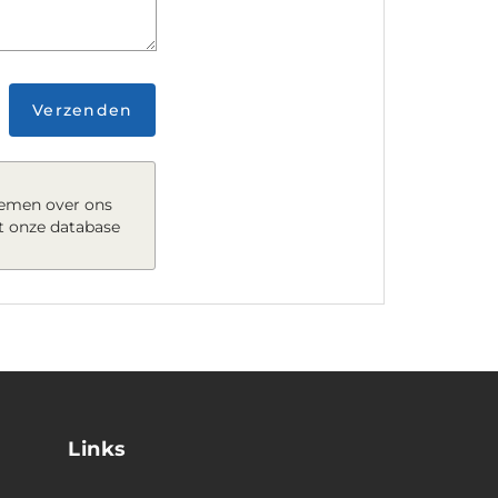
Verzenden
nemen over ons
t onze database
Links