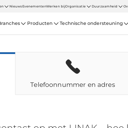
en
Nieuws
Evenementen
Werken bij
Organisatie
Duurzaamheid
Ov
Branches
Producten
Technische ondersteuning
Telefoonnummer en adres
ontact op met LINAK – hoe