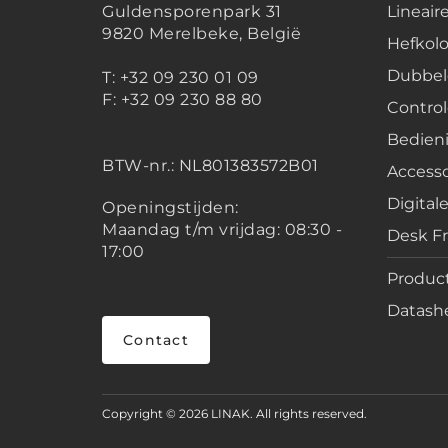
Guldensporenpark 31
Lineair
9820 Merelbeke, België
Hefko
Dubbel
T: +32 09 230 01 09
F: +32 09 230 88 80
Contro
Bedien
BTW-nr.:
NL801383572B01
Accesso
Digital
Openingstijden:
Maandag t/m vrijdag: 08:30 -
Desk F
17:00
Product
Datashe
Contact
Copyright © 2026 LINAK. All rights reserved.