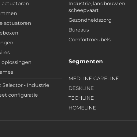
e actuatoren
Industrie, landbouw en
scheepvaart
lommen
Gezondheidszorg
e actuatoren
Bureaus
leboxen
Comfortmeubels
ingen
ires
Segmenten
e oplossingen
rames
MEDLINE CARELINE
 Selector - Industrie
DESKLINE
et configuratie
TECHLINE
HOMELINE