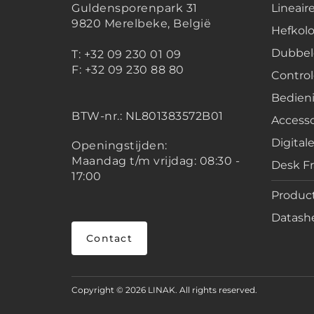
Guldensporenpark 31
Lineair
9820 Merelbeke, België
Hefko
Dubbel
T: +32 09 230 01 09
F: +32 09 230 88 80
Contro
Bedien
BTW-nr.:
NL801383572B01
Accesso
Digital
Openingstijden:
Maandag t/m vrijdag: 08:30 -
Desk F
17:00
Product
Datashe
Contact
Copyright © 2026 LINAK. All rights reserved.