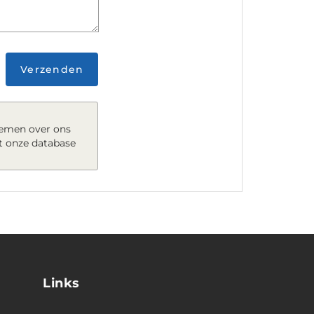
Verzenden
nemen over ons
t onze database
Links