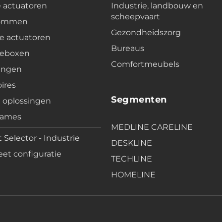
e actuatoren
Industrie, landbouw en
scheepvaart
lommen
Gezondheidszorg
e actuatoren
Bureaus
leboxen
Comfortmeubels
ingen
ires
Segmenten
e oplossingen
rames
MEDLINE CARELINE
 Selector - Industrie
DESKLINE
et configuratie
TECHLINE
HOMELINE