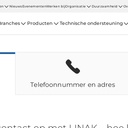
en
Nieuws
Evenementen
Werken bij
Organisatie
Duurzaamheid
Ov
Branches
Producten
Technische ondersteuning
Telefoonnummer en adres
ontact op met LINAK – hoe