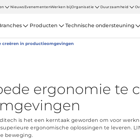
en
Nieuws
Evenementen
Werken bij
Organisatie
Duurzaamheid
Ov
Branches
Producten
Technische ondersteuning
 creëren in productieomgevingen
ede ergonomie te c
omgevingen
eoditech is het een kerntaak geworden om voor werkn
s superieure ergonomische oplossingen te leveren. LI
de beweging.