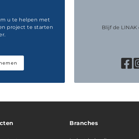
 om u te helpen met
en project te starten
Blijf de LINA
r.
pnemen
cten
Branches