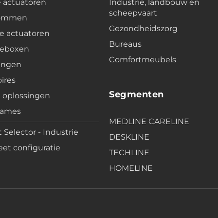
e actuatoren
Industrie, landbouw en
scheepvaart
lommen
Gezondheidszorg
e actuatoren
Bureaus
leboxen
Comfortmeubels
ingen
ires
Segmenten
e oplossingen
rames
MEDLINE CARELINE
 Selector - Industrie
DESKLINE
et configuratie
TECHLINE
HOMELINE