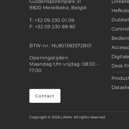
Guldensporenpark 31
Lineair
9820 Merelbeke, België
Hefko
Dubbel
T: +32 09 230 01 09
F: +32 09 230 88 80
Contro
Bedien
BTW-nr.:
NL801383572B01
Accesso
Digital
Openingstijden:
Maandag t/m vrijdag: 08:30 -
Desk F
17:00
Product
Datashe
Contact
Copyright © 2026 LINAK. All rights reserved.