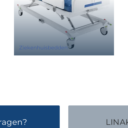
Ziekenhuisbedden
vragen?
LINAK