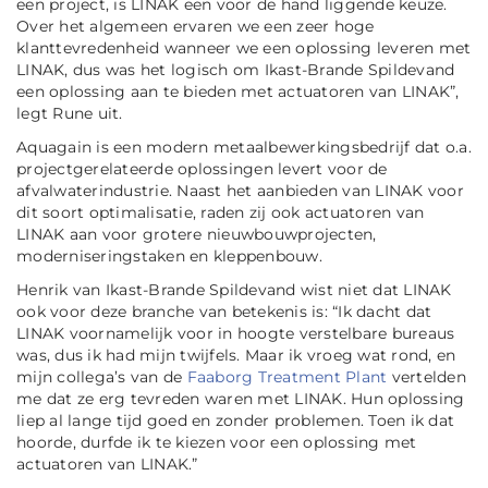
een project, is LINAK een voor de hand liggende keuze.
Over het algemeen ervaren we een zeer hoge
klanttevredenheid wanneer we een oplossing leveren met
LINAK, dus was het logisch om Ikast-Brande Spildevand
een oplossing aan te bieden met actuatoren van LINAK”,
legt Rune uit.
Aquagain is een modern metaalbewerkingsbedrijf dat o.a.
projectgerelateerde oplossingen levert voor de
afvalwaterindustrie. Naast het aanbieden van LINAK voor
dit soort optimalisatie, raden zij ook actuatoren van
LINAK aan voor grotere nieuwbouwprojecten,
moderniseringstaken en kleppenbouw.
Henrik van Ikast-Brande Spildevand wist niet dat LINAK
ook voor deze branche van betekenis is: “Ik dacht dat
LINAK voornamelijk voor in hoogte verstelbare bureaus
was, dus ik had mijn twijfels. Maar ik vroeg wat rond, en
mijn collega’s van de
Faaborg Treatment Plant
vertelden
me dat ze erg tevreden waren met LINAK. Hun oplossing
liep al lange tijd goed en zonder problemen. Toen ik dat
hoorde, durfde ik te kiezen voor een oplossing met
actuatoren van LINAK.”