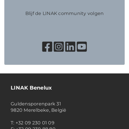
lineaire...
Lees meer
Lees meer
Lees meer
Lees meer
Lees meer
Blijf de LINAK community volgen
LINAK Benelux
Guldensporenpark 31
9820 Merelbeke, België
T: +32 09 230 01 09