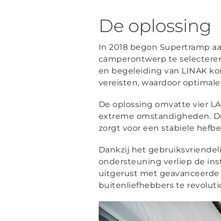
De oplossing
In 2018 begon Supertramp aan
camperontwerp te selectere
en begeleiding van LINAK ko
vereisten, waardoor optimale
De oplossing omvatte vier L
extreme omstandigheden. De
zorgt voor een stabiele hefb
Dankzij het gebruiksvriende
ondersteuning verliep de ins
uitgerust met geavanceerde e
buitenliefhebbers te revolut