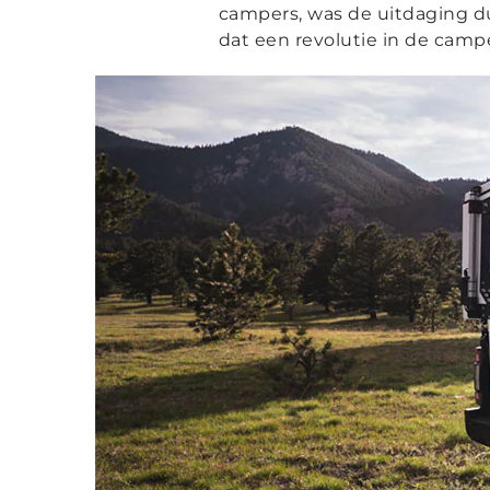
campers, was de uitdaging d
dat een revolutie in de cam