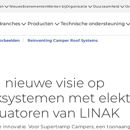
en
Nieuws
Evenementen
Werken bij
Organisatie
Duurzaamheid
Ov
Branches
Producten
Technische ondersteuning
oorbeelden
Reinventing Camper Roof Systems
 nieuwe visie op
systemen met elekt
ctuatoren van LINAK
ke innovatie. Voor Supertramp Campers, een toonaan