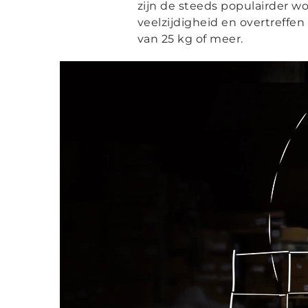
zijn de steeds populairder 
veelzijdigheid en overtreff
van 25 kg of meer.