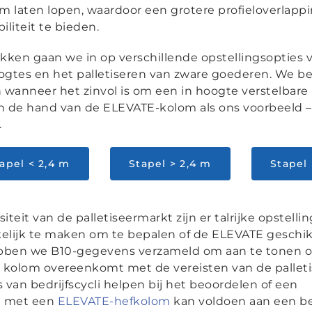
 laten lopen, waardoor een grotere profieloverlapp
iliteit te bieden.
ken gaan we in op verschillende opstellingsopties 
oogtes en het palletiseren van zware goederen. We b
wanneer het zinvol is om een in hoogte verstelbare
an de hand van de ELEVATE-kolom als ons voorbeeld –
.
apel < 2,4 m
Stapel > 2,4 m
Stapel 
eit van de palletiseermarkt zijn er talrijke opstelli
lijk te maken om te bepalen of de ELEVATE geschikt
hebben we B10-gegevens verzameld om aan te tonen o
 kolom overeenkomt met de vereisten van de palleti
an bedrijfscycli helpen bij het beoordelen of een
st met een
ELEVATE-hefkolom
kan voldoen aan een b