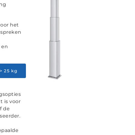
ing
voor het
espreken
 en
> 25 kg
ngsopties
 is voor
f de
seerder.
epaalde