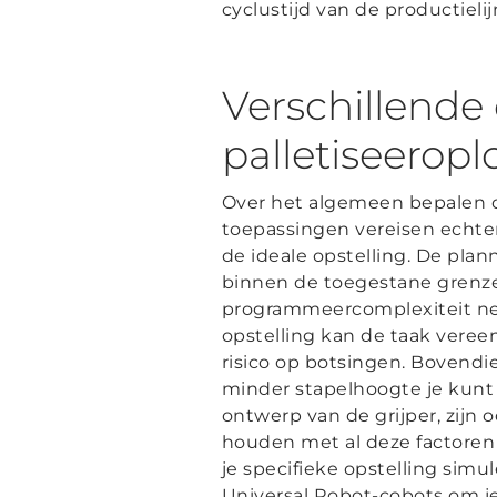
cyclustijd van de productielij
Verschillende 
palletiseeropl
Over het algemeen bepalen de
toepassingen vereisen echter 
de ideale opstelling. De pla
binnen de toegestane grenz
programmeercomplexiteit ne
opstelling kan de taak veree
risico op botsingen. Bovendie
minder stapelhoogte je kunt 
ontwerp van de grijper, zijn 
houden met al deze factoren 
je specifieke opstelling simu
Universal Robot-cobots om je