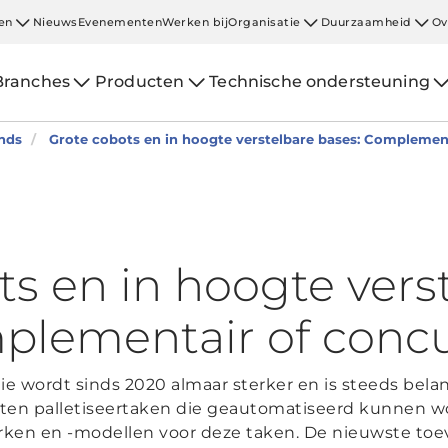
en
Nieuws
Evenementen
Werken bij
Organisatie
Duurzaamheid
Ov
Branches
Producten
Technische ondersteuning
nds
Grote cobots en in hoogte verstelbare bases: Complemen
ts en in hoogte vers
plementair of conc
ie wordt sinds 2020 almaar sterker en is steeds bela
ten palletiseertaken die geautomatiseerd kunnen wor
rken en -modellen voor deze taken. De nieuwste toe