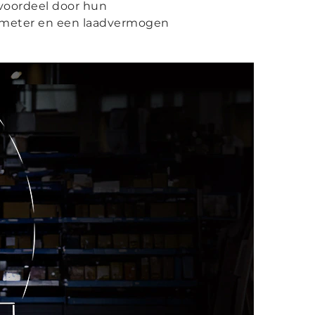
 voordeel door hun
8 meter en een laadvermogen