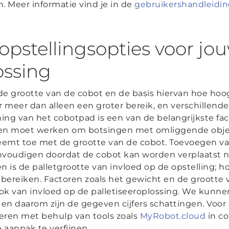
n. Meer informatie vind je in de
gebruikershandleidi
opstellingsopties voor jo
ossing
 grootte van de cobot en de basis hiervan hoe hoog 
meer dan alleen een groter bereik, en verschillende 
nning van het cobotpad is een van de belangrijkste f
en moet werken om botsingen met omliggende obje
emt toe met de grootte van de cobot. Toevoegen v
nvoudigen doordat de cobot kan worden verplaatst n
n is de palletgrootte van invloed op de opstelling; h
bereiken. Factoren zoals het gewicht en de grootte 
ook van invloed op de palletiseeroplossing. We kunnen
en daarom zijn de gegeven cijfers schattingen.
Voor 
leren met behulp van tools zoals
MyRobot.cloud
in c
 aanpak te verfijnen.