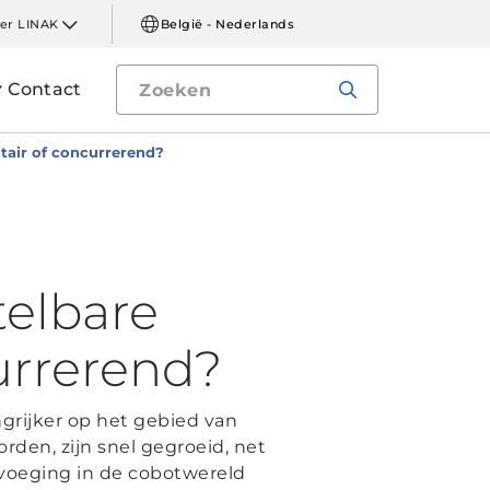
er LINAK
België - Nederlands
Contact
tair of concurrerend?
telbare
urrerend?
ngrijker op het gebied van
den, zijn snel gegroeid, net
voeging in de cobotwereld