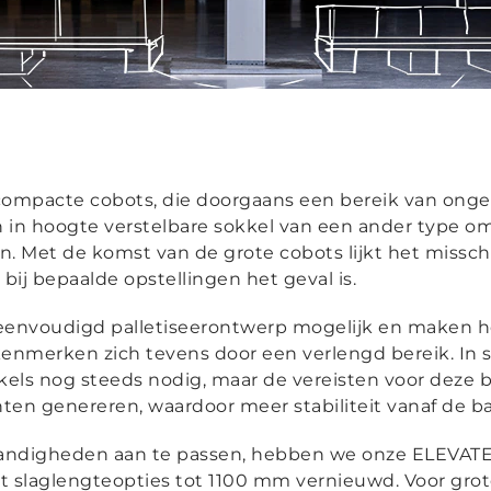
 compacte cobots, die doorgaans een bereik van onge
n in hoogte verstelbare sokkel van een ander type o
n. Met de komst van de grote cobots lijkt het missch
ij bepaalde opstellingen het geval is.
eenvoudigd palletiseerontwerp mogelijk en maken h
nmerken zich tevens door een verlengd bereik. In s
els nog steeds nodig, maar de vereisten voor deze b
en genereren, waardoor meer stabiliteit vanaf de bas
andigheden aan te passen, hebben we onze ELEVA
t slaglengteopties tot 1100 mm vernieuwd. Voor gro