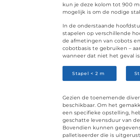
kun je deze kolom tot 900 mm
mogelijk is om de nodige stab
In de onderstaande hoofdstuk
stapelen op verschillende h
de afmetingen van cobots en 
cobotbasis te gebruiken – a
wanneer dat niet het geval is
Stapel < 2 m
St
Gezien de toenemende diversit
beschikbaar. Om het gemakke
een specifieke opstelling, 
geschatte levensduur van de
Bovendien kunnen gegevens v
palletiseerder die is uitgeru