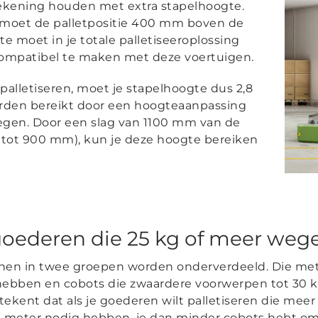
rekening houden met extra stapelhoogte.
 moet de palletpositie 400 mm boven de
te moet in je totale palletiseeroplossing
mpatibel te maken met deze voertuigen.
 palletiseren, moet je stapelhoogte dus 2,8
worden bereikt door een hoogteaanpassing
oegen. Door een slag van 1100 mm van de
 tot 900 mm), kun je deze hoogte bereiken
 goederen die 25 kg of meer weg
nen in twee groepen worden onderverdeeld. Die me
 hebben en cobots die zwaardere voorwerpen tot 30 
tekent dat als je goederen wilt palletiseren die me
 meter nodig hebben, je dan minder cobots hebt om 