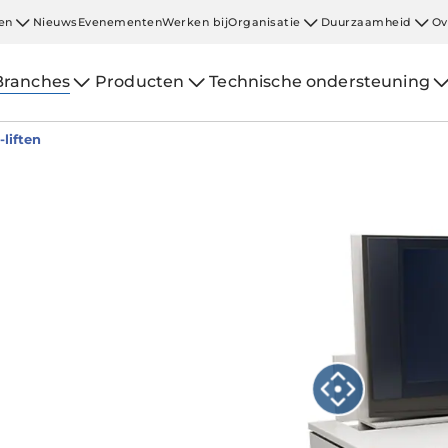
en
Nieuws
Evenementen
Werken bij
Organisatie
Duurzaamheid
Ov
Branches
Producten
Technische ondersteuning
-liften