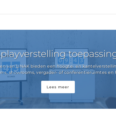
playverstelling toepassi
n van LINAK bieden een hoogte- en kantelverstelli
ums, showrooms, vergader- of conferentieruimtes en
Lees meer