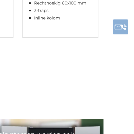
Rechthoekig 60x100 mm
Slank, 
intelli
3-traps
Plug &
Inline kolom
0,1W s
stroom