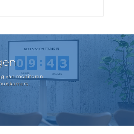
ngen
ng van monitoren
 huiskamers.