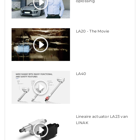
oplossing
LA20 - The Movie
LA40
Lineaire actuator LA23 van
LINAK