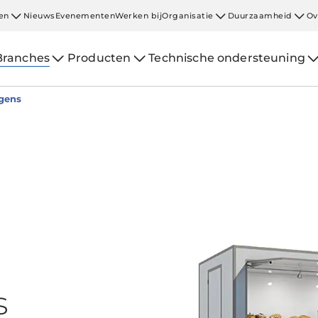
en
Nieuws
Evenementen
Werken bij
Organisatie
Duurzaamheid
Ov
Branches
Producten
Technische ondersteuning
gens
s