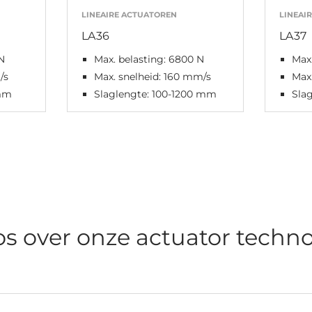
LINEAIRE ACTUATOREN
LINEAI
LA36
LA37
N
Max. belasting: 6800 N
Max.
/s
Max. snelheid: 160 mm/s
Max.
 mm
Slaglengte: 100-1200 mm
Sla
os over onze actuator techno