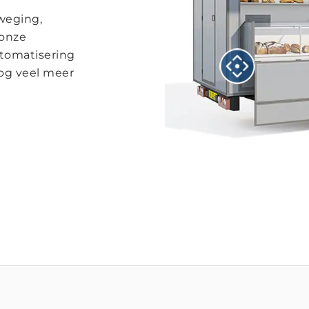
weging,
 onze
utomatisering
nog veel meer