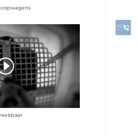
erkoopwagens
reekbaar