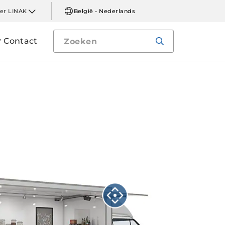
er LINAK
België - Nederlands
Contact