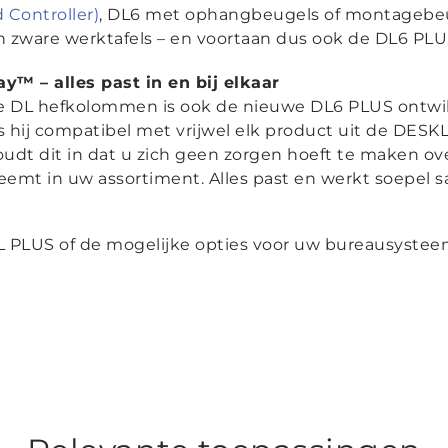
 Controller)
, DL6 met ophangbeugels of montagebeu
n zware werktafels – en voortaan dus ook de DL6 PLU
ay™ – alles past in en bij elkaar
lle DL hefkolommen is ook de nieuwe DL6 PLUS ontw
s hij compatibel met vrijwel elk product uit de DESK
udt dit in dat u zich geen zorgen hoeft te maken o
emt in uw assortiment. Alles past en werkt soepel 
DL PLUS of de mogelijke opties voor uw bureausyste