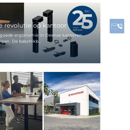
 revolutie op kantoor
s goede ergonomie in Deense kantoren
gen. De beschikb...