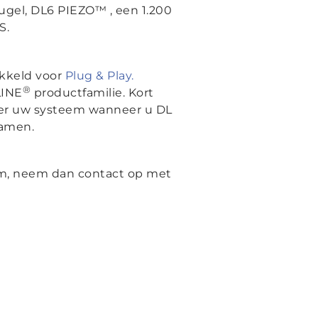
gel, DL6 PIEZO™ , een 1.200
S.
ikkeld voor
Plug & Play.
®
LINE
productfamilie. Kort
ver uw systeem wanneer u DL
samen.
em, neem dan contact op met