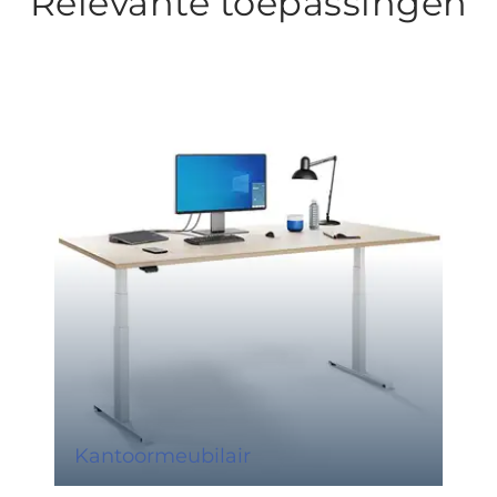
Relevante toepassingen
Kantoormeubilair