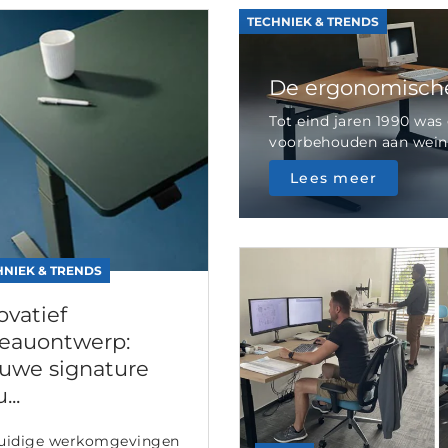
TECHNIEK & TRENDS
De ergonomische
Tot eind jaren 1990 wa
voorbehouden aan weini
Lees meer
HNIEK & TRENDS
ovatief
eauontwerp:
uwe signature
...
uidige werkomgevingen