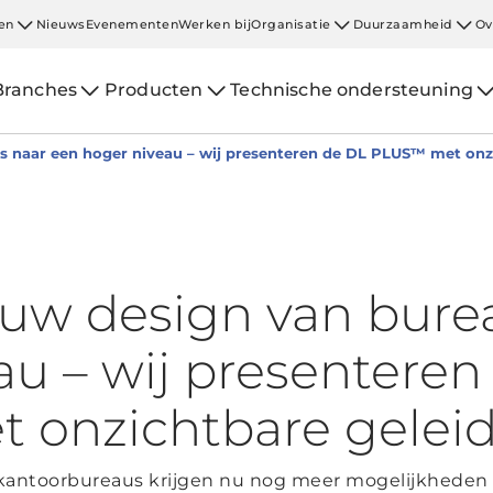
en
Nieuws
Evenementen
Werken bij
Organisatie
Duurzaamheid
Ov
Branches
Producten
Technische ondersteuning
 naar een hoger niveau – wij presenteren de DL PLUS™ met onz
uw design van bure
au – wij presenteren
 onzichtbare gelei
 kantoorbureaus krijgen nu nog meer mogelijkheden 