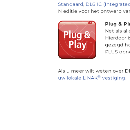
Standaard
,
DL6 IC (Integrated
N editie voor het ontwerp va
Plug & Pl
Net als a
Hierdoor i
gezegd ho
PLUS opne
Als u meer wilt weten over 
®
uw lokale LINAK
vestiging
.