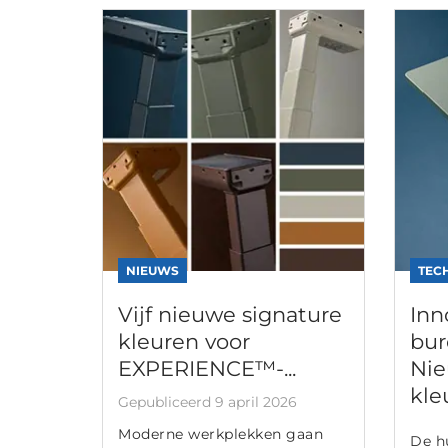
NIEUWS
TEC
Vijf nieuwe signature
Inn
kleuren voor
bur
EXPERIENCE™-...
Nie
kleu
Gepubliceerd 9 april 2026
Moderne werkplekken gaan
De h