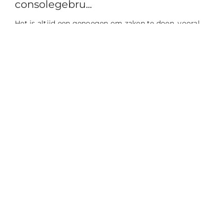
consolegebru...
Het is altijd een genoegen om zaken te doen, vooral
met diegenen die dezelfde waarden delen. LINA...
Lees meer