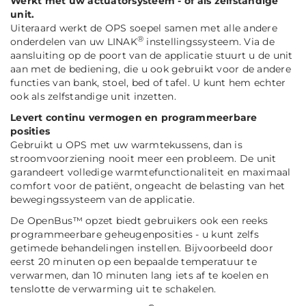
Werkt met uw actuatorsysteem - of als zelfstandige
unit.
Uiteraard werkt de OPS soepel samen met alle andere
®
onderdelen van uw LINAK
instellingssysteem. Via de
aansluiting op de poort van de applicatie stuurt u de unit
aan met de bediening, die u ook gebruikt voor de andere
functies van bank, stoel, bed of tafel. U kunt hem echter
ook als zelfstandige unit inzetten.
Levert continu vermogen en programmeerbare
posities
Gebruikt u OPS met uw warmtekussens, dan is
stroomvoorziening nooit meer een probleem. De unit
garandeert volledige warmtefunctionaliteit en maximaal
comfort voor de patiënt, ongeacht de belasting van het
bewegingssysteem van de applicatie.
De OpenBus™ opzet biedt gebruikers ook een reeks
programmeerbare geheugenposities - u kunt zelfs
getimede behandelingen instellen. Bijvoorbeeld door
eerst 20 minuten op een bepaalde temperatuur te
verwarmen, dan 10 minuten lang iets af te koelen en
tenslotte de verwarming uit te schakelen.