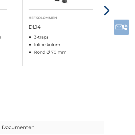
HEFKOLOMMEN
HEFKOLOM
DL14
DL17
m
3-traps
Vierka
Inline kolom
3-traps
Rond Ø 70 mm
Inline
Documenten