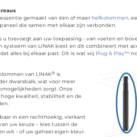
ureaus
n essentie gemaakt van één of meer
hefkolommen
, e
paneel die samen met elkaar zijn verbonden.
s u toevoegt aan uw toepassing - van voeten en bove
 systeem van LINAK kiest en dit combineert met acc
dat alles bij elkaar past. Dit is wat wij
Plug & Play™
no
®
kolommen van LINAK
is
er dwarsbalk, wat voor meer
mogelijkheden zorgt. Onze
ge kwaliteit, stabiliteit en de
den.
baar in een rechthoekig, vierkant
r van uw keuze – kies tussen de
en wit - of uw geheel eigen kleur.