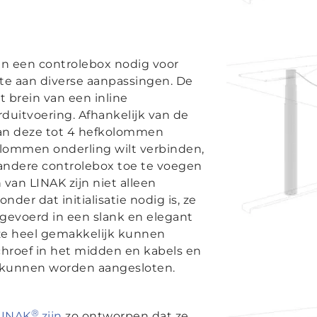
n een controlebox nodig voor
te aan diverse aanpassingen. De
 brein van een inline
duitvoering. Afhankelijk van de
kan deze tot 4 hefkolommen
olommen onderling wilt verbinden,
 andere controlebox toe te voegen
van LINAK zijn niet alleen
der dat initialisatie nodig is, ze
itgevoerd in een slank en elegant
ze heel gemakkelijk kunnen
roef in het midden en kabels en
f kunnen worden aangesloten.
®
LINAK
zijn
zo ontworpen dat ze