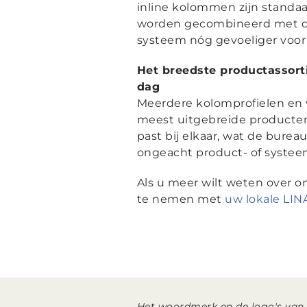
inline kolommen zijn standa
worden gecombineerd met de
systeem nóg gevoeliger voor
Het breedste productassor
dag
Meerdere kolomprofielen en 
meest uitgebreide productenp
past bij elkaar, wat de bure
ongeacht product- of systee
Als u meer wilt weten over o
te nemen met
uw lokale LIN
Het woordmerk en de logo's van