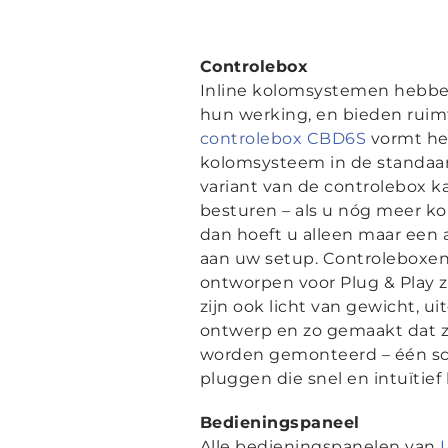
Controlebox
Inline kolomsystemen hebbe
hun werking, en bieden ruim
controlebox CBD6S
vormt het
kolomsysteem in de standaar
variant van de controlebox 
besturen – als u nóg meer k
dan hoeft u alleen maar een
aan uw setup. Controleboxen 
ontworpen voor Plug & Play zon
zijn ook licht van gewicht, u
ontwerp en zo gemaakt dat 
worden gemonteerd – één sch
pluggen die snel en intuïtie
Bedieningspaneel
Alle bedieningspanelen van