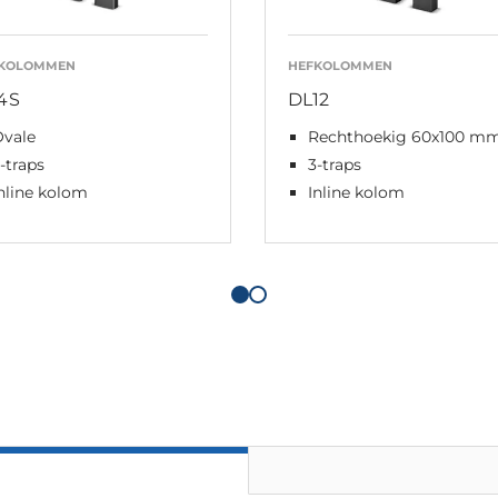
FKOLOMMEN
HEFKOLOMMEN
4S
DL12
Ovale
Rechthoekig 60x100 m
-traps
3-traps
nline kolom
Inline kolom