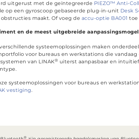
ard uitgerust met de geïntegreerde
PIEZO™ Anti-Coll
 op een gyroscoop gebaseerde plug-in-unit
Desk Se
 obstructies maakt. Of voeg de
accu-optie BA001
toe 
timent en de meest uitgebreide aanpassingsmoge
verschillende systeemoplossingen maken onderdeel 
ortfolio voor bureaus en werkstations die vandaag de
®
ausystemen van LINAK
uiterst aanpasbaar en intuït
mtype.
nze systeemoplossingen voor bureaus en werkstations
AK vestiging
.
®
 Bluetooth
zijn geregistreerde handelsmerken van Bluetoot