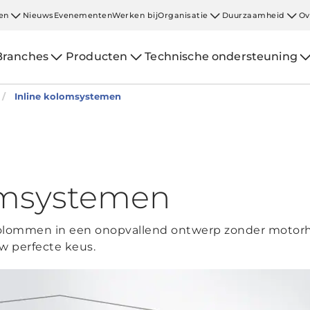
en
Nieuws
Evenementen
Werken bij
Organisatie
Duurzaamheid
Ov
Branches
Producten
Technische ondersteuning
Inline kolomsystemen
omsystemen
kolommen in een onopvallend ontwerp zonder motorhui
 perfecte keus.