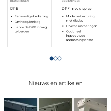
BEDIENINGEN
BEDIENINGEN
DPB
DPF met display
Eenvoudige bediening
Moderne besturing
met display
Omhoog/omlaag
Diverse uitvoeringen
La om de DPB in weg
te bergen
Optioneel:
ingebouwde
antibotsingsensor
Nieuws en artikelen