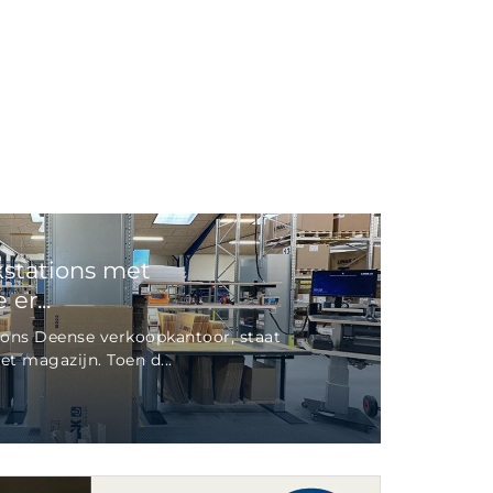
stations met
er...
ons Deense verkoopkantoor, staat
t magazijn. Toen d...