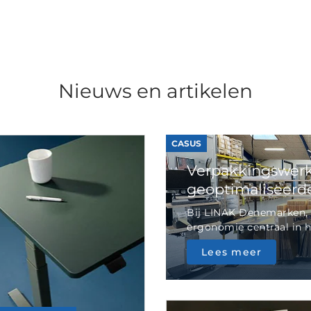
Nieuws en artikelen
CASUS
Verpakkingswerk
geoptimaliseerde 
Bij LINAK Denemarken, 
ergonomie centraal in he
Lees meer