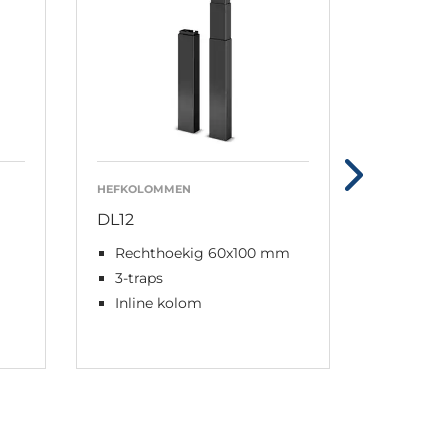
HEFKOLOMMEN
HEFKOLO
DL12
DL14
Rechthoekig 60x100 mm
3-traps
3-traps
Inline
Inline kolom
Rond 