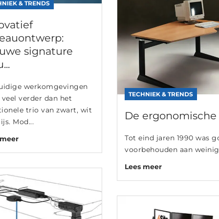
HNIEK & TRENDS
ovatief
eauontwerp:
uwe signature
...
uidige werkomgevingen
TECHNIEK & TRENDS
 veel verder dan het
tionele trio van zwart, wit
De ergonomische r
ijs. Mod...
Tot eind jaren 1990 was 
 meer
voorbehouden aan weinige
Lees meer