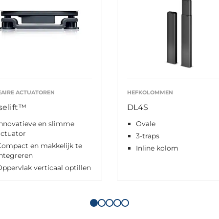
EAIRE ACTUATOREN
HEFKOLOMMEN
selift™
DL4S
Innovatieve en slimme
Ovale
actuator
3-traps
Compact en makkelijk te
Inline kolom
integreren
ppervlak verticaal optillen