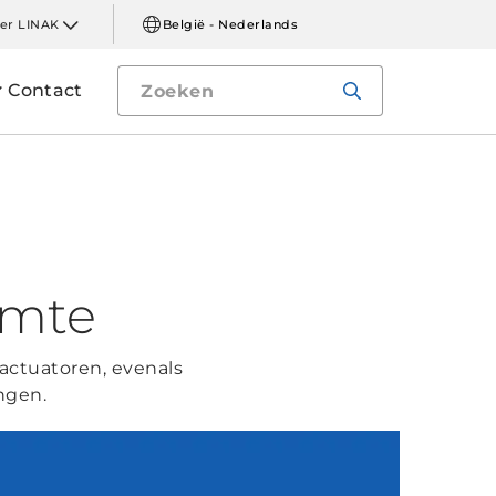
er LINAK
België - Nederlands
Contact
imte
ctuatoren, evenals
ngen.