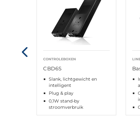
CONTROLEBOXEN
LIN
CBD6S
Ba
Slank, lichtgewicht en
intelligent
Plug & play
0,1W stand-by
stroomverbruik
O