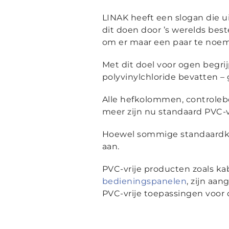
LINAK heeft een slogan die ui
dit doen door ’s werelds be
om er maar een paar te noe
Met dit doel voor ogen begri
polyvinylchloride bevatten –
Alle hefkolommen, controle
meer zijn nu standaard PVC-vr
Hoewel sommige standaardkab
aan.
PVC-vrije producten zoals ka
bedieningspanelen
, zijn aa
PVC-vrije toepassingen voo