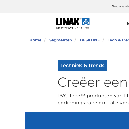
Segment
Home
Segmenten
DESKLINE
Tech & tre
Techniek & trends
Creëer ee
PVC-Free™ producten van LI
bedieningspanelen – alle ver