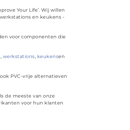
rove Your Life’. Wij willen
werkstations en keukens -
bieden voor componenten die
s
,
werkstations
,
keukens
en
ok PVC-vrije alternatieven
als de meeste van onze
rikanten voor hun klanten