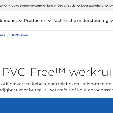
en
Nieuws
Evenementen
Werken bij
Organisatie
Duurzaamheid
Ov
Branches
Producten
Technische ondersteuning
nds
PVC-Free
n PVC-Free™ werkru
NAK omvatten kabels, controleboxen, kolommen en a
krijgbaar voor bureaus, werktafels of keukentoepassi