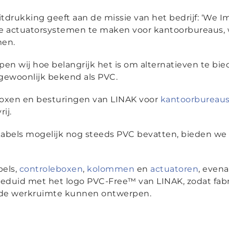
tdrukking geeft aan de missie van het bedrijf: ‘We Imp
ste actuatorsystemen te maken voor kantoorbureaus, 
men.
jpen wij hoe belangrijk het is om alternatieven te 
 gewoonlijk bekend als PVC.
boxen en besturingen van LINAK voor
kantoorbureau
ij.
els mogelijk nog steeds PVC bevatten, bieden we o
bels,
controleboxen
,
kolommen
en
actuatoren
, even
ngeduid met het logo PVC-Free™ van LINAK, zodat fab
r de werkruimte kunnen ontwerpen.