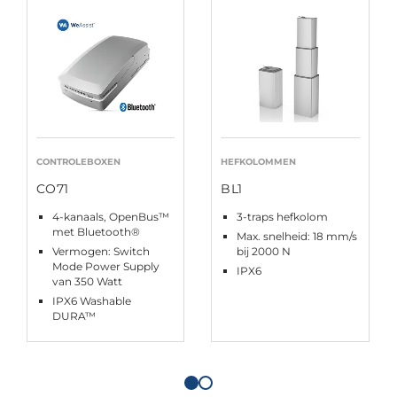
CONTROLEBOXEN
HEFKOLOMMEN
CO71
BL1
4-kanaals, OpenBus™
3-traps hefkolom
met Bluetooth®
Max. snelheid: 18 mm/s
Vermogen: Switch
bij 2000 N
Mode Power Supply
IPX6
van 350 Watt
IPX6 Washable
DURA™