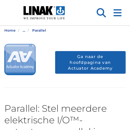
Home
...
Parallel
Ga naar de
hoofdpagina van
Actuator Academy
Parallel: Stel meerdere
elektrische I/O™-