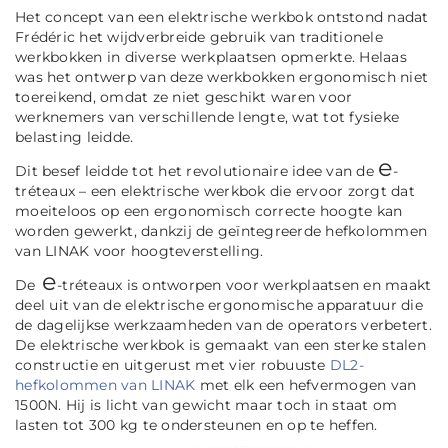
Het concept van een elektrische werkbok ontstond nadat
Frédéric het wijdverbreide gebruik van traditionele
werkbokken in diverse werkplaatsen opmerkte. Helaas
was het ontwerp van deze werkbokken ergonomisch niet
toereikend, omdat ze niet geschikt waren voor
werknemers van verschillende lengte, wat tot fysieke
belasting leidde.
e
Dit besef leidde tot het revolutionaire idee van de
-
tréteaux – een elektrische werkbok die ervoor zorgt dat
moeiteloos op een ergonomisch correcte hoogte kan
worden gewerkt, dankzij de geïntegreerde hefkolommen
van LINAK voor hoogteverstelling.
e
De
-tréteaux is ontworpen voor werkplaatsen en maakt
deel uit van de elektrische ergonomische apparatuur die
de dagelijkse werkzaamheden van de operators verbetert.
De elektrische werkbok is gemaakt van een sterke stalen
constructie en uitgerust met vier robuuste
DL2-
hefkolommen van LINAK
met elk een hefvermogen van
1500N. Hij is licht van gewicht maar toch in staat om
lasten tot 300 kg te ondersteunen en op te heffen.