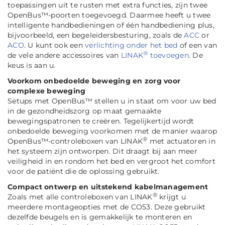
toepassingen uit te rusten met extra functies, zijn twee
OpenBus™-poorten toegevoegd. Daarmee heeft u twee
intelligente handbedieningen of één handbediening plus,
bijvoorbeeld, een begeleidersbesturing, zoals de
ACC
or
ACO
. U kunt ook een
verlichting onder het bed
of een van
®
de vele andere accessoires van
LINAK
toevoegen
. De
keus is aan u.
Voorkom onbedoelde beweging en zorg voor
complexe beweging
Setups met OpenBus™ stellen u in staat om voor uw bed
in de gezondheidszorg op maat gemaakte
bewegingspatronen te creëren. Tegelijkertijd wordt
onbedoelde beweging voorkomen met de manier waarop
®
OpenBus™-controleboxen van LINAK
met actuatoren in
het systeem zijn ontworpen. Dit draagt bij aan meer
veiligheid in en rondom het bed en vergroot het comfort
voor de patiënt die de oplossing gebruikt.
Compact ontwerp en uitstekend kabelmanagement
®
Zoals met alle controleboxen van LINAK
krijgt u
meerdere montageopties met de CO53. Deze gebruikt
dezelfde beugels en is gemakkelijk te monteren en