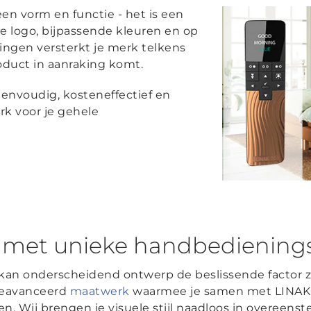
en vorm en functie - het is een
je logo, bijpassende kleuren en op
ngen versterkt je merk telkens
oduct in aanraking komt.
envoudig, kosteneffectief en
k voor je gehele
e met unieke handbedienin
an onderscheidend ontwerp de beslissende factor zij
geavanceerd
maatwerk
waarmee je samen met LINAK
en. Wij brengen je visuele stijl naadloos in overeen