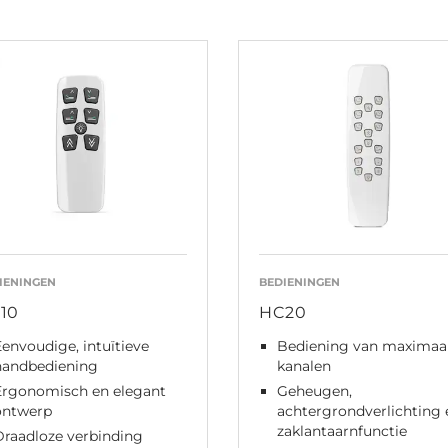
IENINGEN
BEDIENINGEN
10
HC20
envoudige, intuïtieve
Bediening van maximaa
handbediening
kanalen
Ergonomisch en elegant
Geheugen,
ontwerp
achtergrondverlichting 
zaklantaarnfunctie
Draadloze verbinding