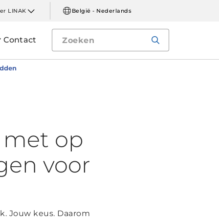
er LINAK
België - Nederlands
Contact
edden
 met op
gen voor
rk. Jouw keus. Daarom