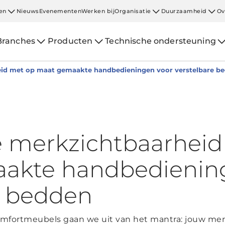
en
Nieuws
Evenementen
Werken bij
Organisatie
Duurzaamheid
Ov
Branches
Producten
Technische ondersteuning
id met op maat gemaakte handbedieningen voor verstelbare b
 merkzichtbaarheid
akte handbedienin
e bedden
omfortmeubels gaan we uit van het mantra: jouw me