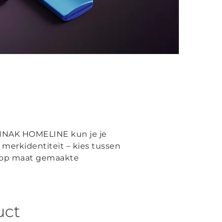
 LINAK HOMELINE kun je je
erkidentiteit – kies tussen
g op maat gemaakte
uct