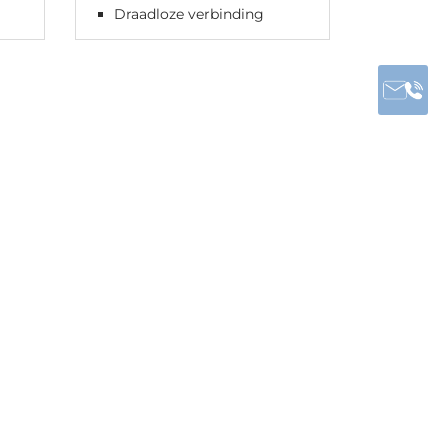
Draadloze verbinding
Draadl