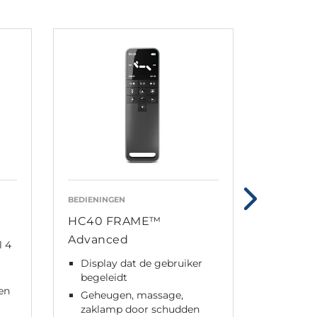
BEDIENINGEN
BEDIENING
HC40 FRAME™
HC40 
Advanced
Standa
l 4
Display dat de gebruiker
Scandi
begeleidt
ontwe
en
Geheugen, massage,
Afstell
zaklamp door schudden
beenge