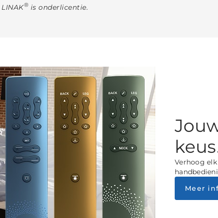
®
r LINAK
is onderlicentie.
Jouw
keus
Verhoog elk 
handbedieni
Meer in