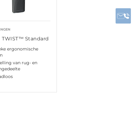
INGEN
 TWIST™ Standard
eke ergonomische
m
elling van rug- en
ngedeelte
adloos