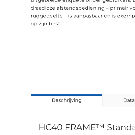
uitgebreide enquête onder gebruikers. D
draadloze afstandsbediening – primair vo
ruggedeelte – is aanpasbaar en is exemp
op zijn best.
Beschrijving
Data
HC40 FRAME™ Stand