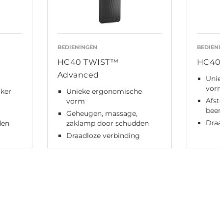
BEDIENINGEN
BEDIEN
HC40 TWIST™
HC40
Advanced
Uni
vor
iker
Unieke ergonomische
Afst
vorm
bee
Geheugen, massage,
Dra
den
zaklamp door schudden
g
Draadloze verbinding