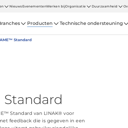
en
Nieuws
Evenementen
Werken bij
Organisatie
Duurzaamheid
Ov
Branches
Producten
Technische ondersteuning
AME™ Standard
Standard
E™ Standard van LINAK® voor
t feedback die is gegeven in een