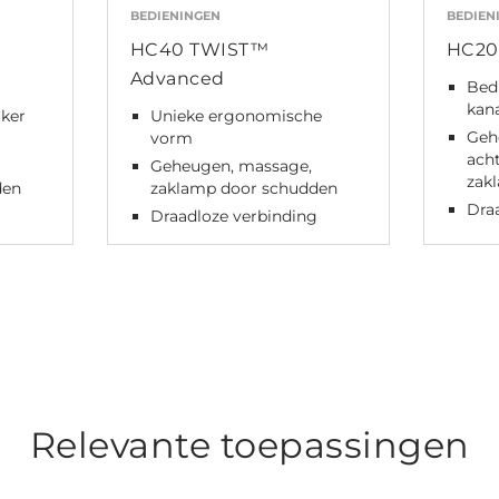
BEDIENINGEN
BEDIEN
HC40 TWIST™
HC20
Advanced
Bed
kan
iker
Unieke ergonomische
Geh
vorm
ach
Geheugen, massage,
zakl
den
zaklamp door schudden
Dra
g
Draadloze verbinding
Relevante toepassingen