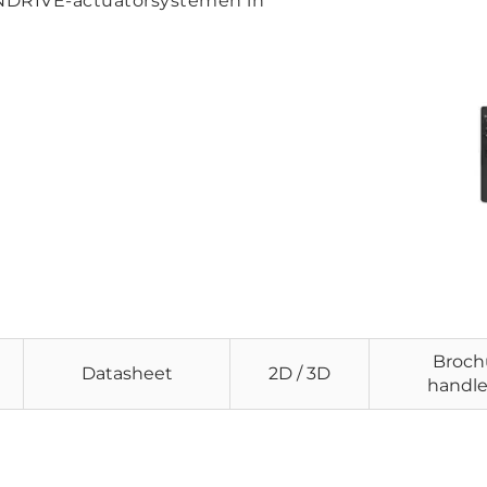
NDRIVE-actuatorsystemen in
Broch
Datasheet
2D / 3D
handle