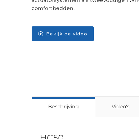
actuatorsystemen als tweevoudige TWI
comfortbedden.
Bekijk de video
Beschrijving
Video's
HC50