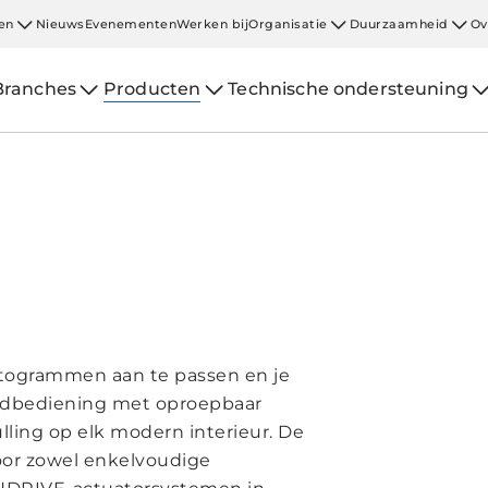
en
Nieuws
Evenementen
Werken bij
Organisatie
Duurzaamheid
Ov
Branches
Producten
Technische ondersteuning
togrammen aan te passen en je
andbediening met oproepbaar
ling op elk modern interieur. De
oor zowel enkelvoudige