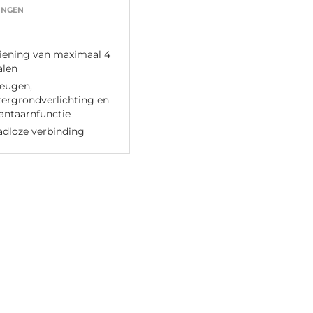
INGEN
iening van maximaal 4
alen
eugen,
tergrondverlichting en
antaarnfunctie
adloze verbinding