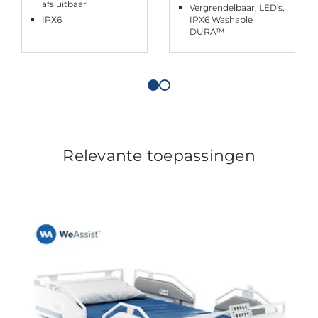
afsluitbaar
Vergrendelbaar, LED's,
IPX6
IPX6 Washable
DURA™
Relevante toepassingen