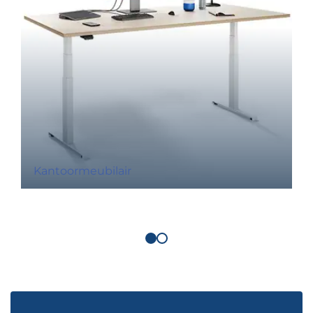
Kantoormeubilair