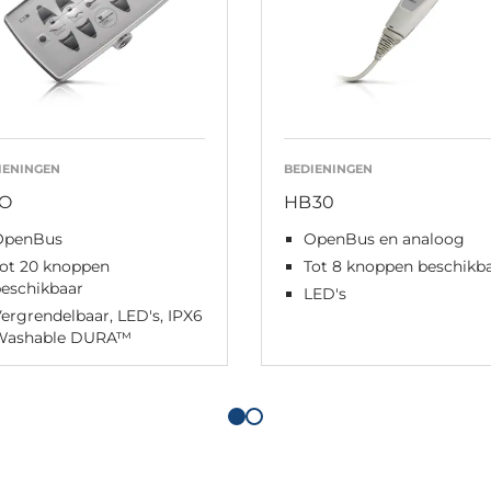
IENINGEN
BEDIENINGEN
O
HB30
OpenBus
OpenBus en analoog
Tot 20 knoppen
Tot 8 knoppen beschikb
beschikbaar
LED's
ergrendelbaar, LED's, IPX6
Washable DURA™