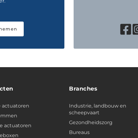
r.
pnemen
cten
Branches
e actuatoren
Industrie, landbouw en
scheepvaart
lommen
Gezondheidszorg
e actuatoren
Bureaus
leboxen