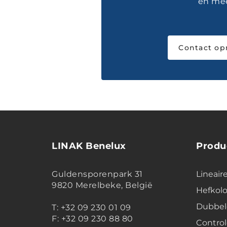
en mee
Contact o
LINAK Benelux
Produ
Guldensporenpark 31
Lineair
9820 Merelbeke, België
Hefko
Dubbel
T: +32 09 230 01 09
F: +32 09 230 88 80
Contro