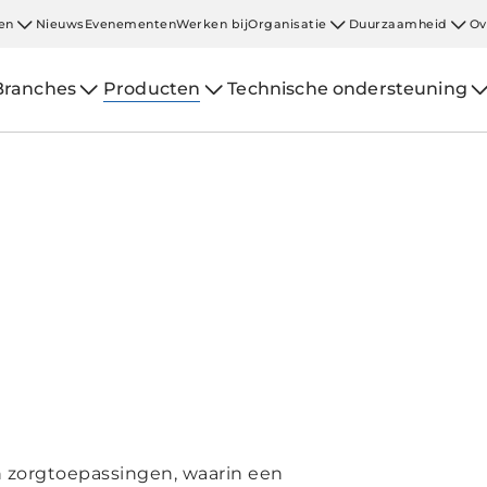
en
Nieuws
Evenementen
Werken bij
Organisatie
Duurzaamheid
Ov
Branches
Producten
Technische ondersteuning
 zorgtoepassingen, waarin een