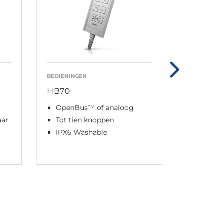
BEDIENINGEN
BEDIENING
HB70
HB80
OpenBus™ of analoog
OpenB
aar
Tot tien knoppen
Tot 12
IPX6 Washable
IPX6 