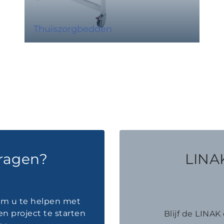
Thuiszorgbedden
vragen?
LINAK
 om u te helpen met
en project te starten
Blijf de LINA