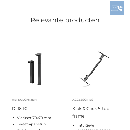
Relevante producten
HEFKOLOMMEN
ACCESSOIRES
DL18 IC
Kick & Click™ top
frame
Vierkant 70x70 mm
Tweetraps setup
Intuïtieve