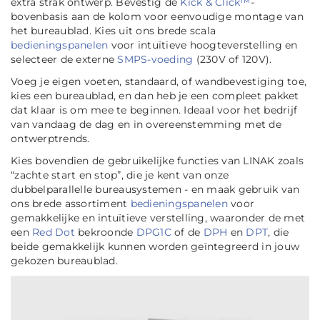
extra strak ontwerp. Bevestig de
Kick & Click™
-
bovenbasis aan de kolom voor eenvoudige montage van
het bureaublad. Kies uit ons brede scala
bedieningspanelen
voor intuïtieve hoogteverstelling en
selecteer de externe
SMPS-voeding
(230V of 120V).
Voeg je eigen voeten, standaard, of wandbevestiging toe,
kies een bureaublad, en dan heb je een compleet pakket
dat klaar is om mee te beginnen. Ideaal voor het bedrijf
van vandaag de dag en in overeenstemming met de
ontwerptrends.
Kies bovendien de gebruikelijke functies van LINAK zoals
“zachte start en stop”, die je kent van onze
dubbelparallelle bureausystemen - en maak gebruik van
ons brede assortiment
bedieningspanelen
voor
gemakkelijke en intuïtieve verstelling, waaronder de met
een
Red Dot
bekroonde
DPG1C
of de
DPH
en
DPT
, die
beide gemakkelijk kunnen worden geïntegreerd in jouw
gekozen bureaublad.