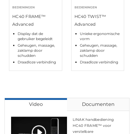
BEDIENINGEN
BEDIENINGEN
HC40 FRAME™
HC40 TWIST™
Advanced
Advanced
Display dat de
Unieke ergonomische
gebruiker begeleidt
vorm
Geheugen, massage,
Geheugen, massage,
zaklamp door
zaklamp door
schudden
schudden
Draadloze verbinding
Draadloze verbinding
Video
Documenten
LINAK handbediening
HC40 FRAME™ voor
verstelbare