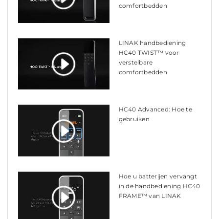
comfortbedden
LINAK handbediening
HC40 TWIST™ voor
verstelbare
comfortbedden
HC40 Advanced: Hoe te
gebruiken
Hoe u batterijen vervangt
in de handbediening HC40
FRAME™ van LINAK