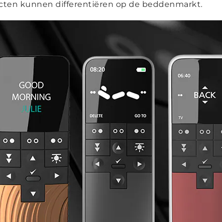
cten kunnen differentiëren op de beddenmarkt.