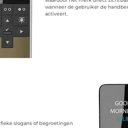
waardoor het merk direct zichtbaa
wanneer de gebruiker de handbe
activeert.
fieke slogans of begroetingen