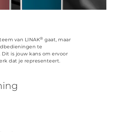
®
steem van LINAK
gaat, maar
ndbedieningen te
 Dit is jouw kans om ervoor
rk dat je representeert.
ning