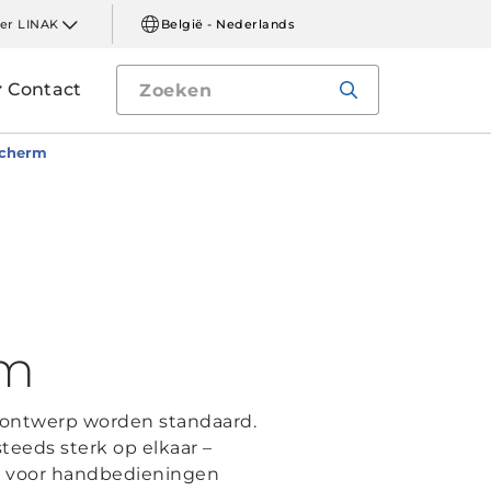
er LINAK
België - Nederlands
Contact
scherm
rm
lontwerp worden standaard.
eeds sterk op elkaar –
es voor handbedieningen