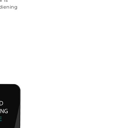
r is
diening