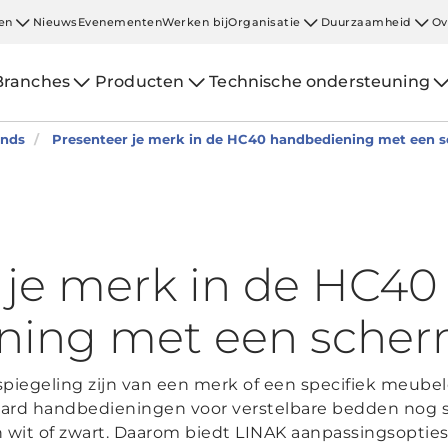
en
Nieuws
Evenementen
Werken bij
Organisatie
Duurzaamheid
Ov
Branches
Producten
Technische ondersteuning
ends
Presenteer je merk in de HC40 handbediening met een 
 je merk in de HC40
ning met een sche
piegeling zijn van een merk of een specifiek meube
aard handbedieningen voor verstelbare bedden nog st
 in wit of zwart. Daarom biedt LINAK aanpassingsopti