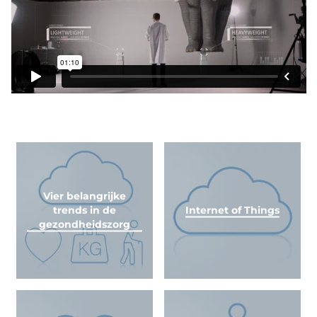
Vier belangrijke
trends in de
Internet of Things
gezondheidszorg