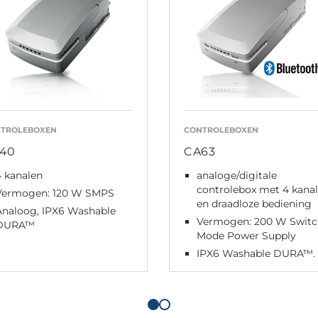
TROLEBOXEN
CONTROLEBOXEN
40
CA63
4 kanalen
analoge/digitale
controlebox met 4 kana
Vermogen: 120 W SMPS
en draadloze bediening
Analoog, IPX6 Washable
Vermogen: 200 W Swit
DURA™
Mode Power Supply
IPX6 Washable DURA™.