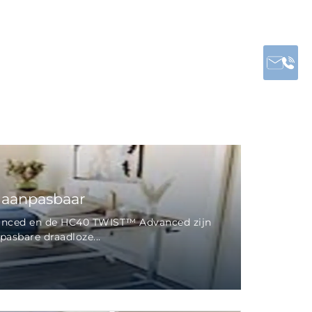
 aanpasbaar
ced en de HC40 TWIST™ Advanced zijn
pasbare draadloze...