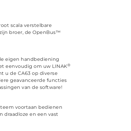
root scala verstelbare
 zijn broer, de OpenBus™
 de eigen handbediening
®
s het eenvoudig om uw LINAK
t u de CA63 op diverse
dere geavanceerde functies
assingen van de software!
ysteem voortaan bedienen
en draadloze en een vast