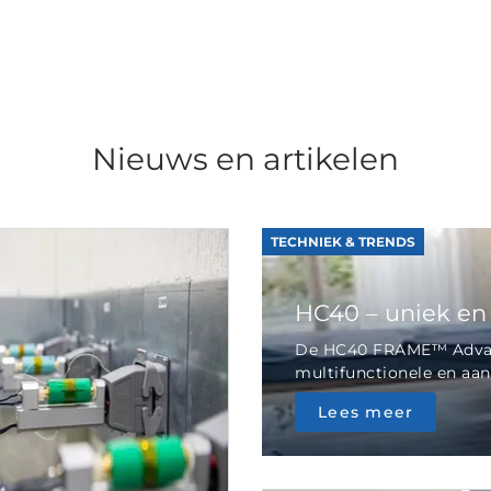
Nieuws en artikelen
TECHNIEK & TRENDS
HC40 – uniek en
De HC40 FRAME™ Advan
multifunctionele en aan
Lees meer