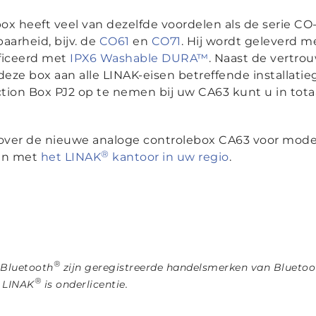
ox heeft veel van dezelfde voordelen als de serie C
aarheid, bijv. de
CO61
en
CO71
. Hij wordt geleverd 
ificeerd met
IPX6 Washable DURA™
. Naast de vertro
eze box aan alle LINAK-eisen betreffende installat
ion Box PJ2 op te nemen bij uw CA63 kunt u in totaal
 over de nieuwe analoge controlebox CA63 voor mode
®
men met
het LINAK
kantoor in uw regio
.
®
 Bluetooth
zijn geregistreerde handelsmerken van Bluetoot
®
r LINAK
is onderlicentie.