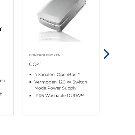
CONTROLEBOXEN
CONTROLE
CO41
CO61 M
4 kanalen, OpenBus™
4 kana
len
Vermogen: 120 W Switch
Vermog
Mode Power Supply
Mode P
ch
IPX6 Washable DURA™
IPX6 