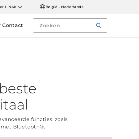
er LINAK
België - Nederlands
Contact
beste
taal
vanceerde functies, zoals
x met Bluetooth®.