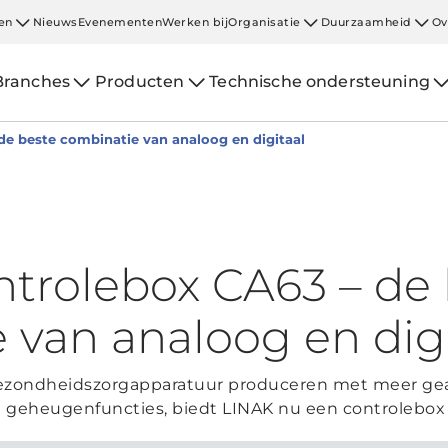
en
Nieuws
Evenementen
Werken bij
Organisatie
Duurzaamheid
Ov
Branches
Producten
Technische ondersteuning
e beste combinatie van analoog en digitaal
trolebox CA63 – de 
 van analoog en digi
gezondheidszorgapparatuur produceren met meer gea
en geheugenfuncties, biedt LINAK nu een controlebo