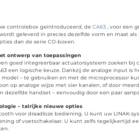
we controlebox geïntroduceerd, de
CA63
, voor een g
wordt geleverd in precies dezelfde vorm en maat als
opties dan de serie CO-boxen.
j het ontwerp van toepassingen
 een goed integreerbaar actuatorsysteem zoeken bij
CA63 een logische keuze. Dankzij de analoge input i
 model – te gebruiken en met de microprocessor kun
oon op analoge wijze met vier kanalen, of door meer
n dezelfde handset – eenvoudig door een paar aanp
logie – talrijke nieuwe opties
etooth voor draadloze bediening. U kunt uw LINAK-s
ing of voetschakelaar. U kunt zelfs tegelijkertijd e
ken.