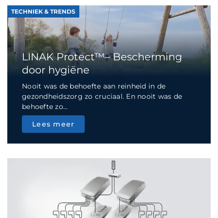
TECHNIEK & TRENDS
LINAK Protect™– Bescherming
door hygiëne
Nooit was de behoefte aan reinheid in de
gezondheidszorg zo cruciaal. En nooit was de
behoefte zo...
Lees meer