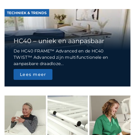
TECHNIEK & TRENDS
HC40 – uniek en aanpasbaar
De HC40 FRAME™ Advanced en de HC40
TWIST™ Advanced zijn multifunctionele en
aanpasbare draadloze...
Lees meer