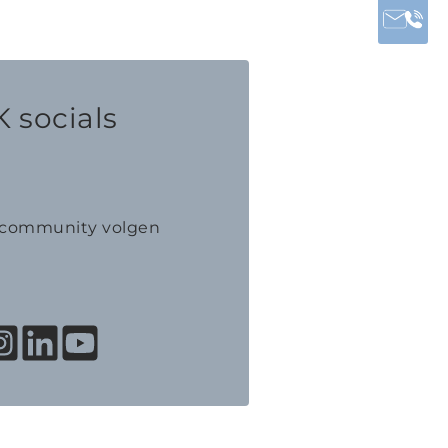
 socials
K community volgen