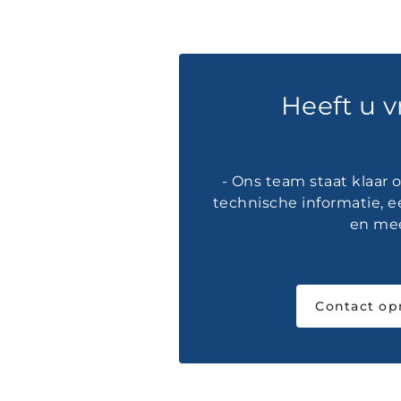
Heeft u 
- Ons team staat klaar
technische informatie, e
en mee
Contact o