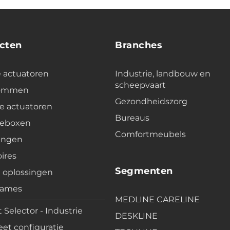
cten
Branches
e actuatoren
Industrie, landbouw en
scheepvaart
lommen
Gezondheidszorg
e actuatoren
Bureaus
leboxen
Comfortmeubels
ingen
ires
Segmenten
e oplossingen
rames
MEDLINE CARELINE
 Selector - Industrie
DESKLINE
et configuratie