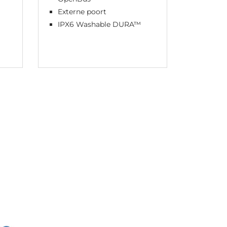
Externe poort
Poortr
poorte
IPX6 Washable DURA™
IPX6 