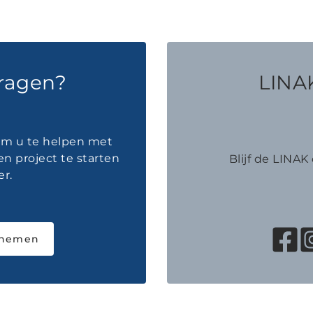
vragen?
LINAK
 om u te helpen met
en project te starten
Blijf de LINA
r.
pnemen