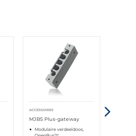
ACCESSOIRES
ACCESSOIR
MJB5 Plus-gateway
Poortre
Modulaire verdeeldoos,
Modula
OpenBus™
OpenB