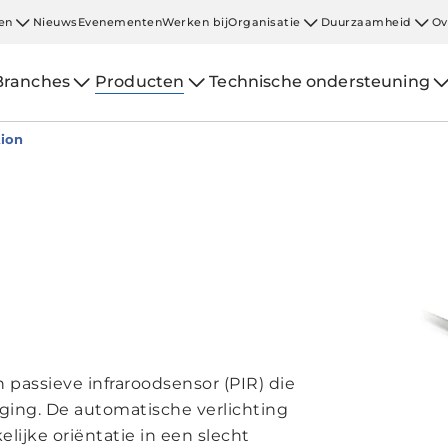
en
Nieuws
Evenementen
Werken bij
Organisatie
Duurzaamheid
Ov
Branches
Producten
Technische ondersteuning
ion
passieve infraroodsensor (PIR) die
ging. De automatische verlichting
ijke oriëntatie in een slecht