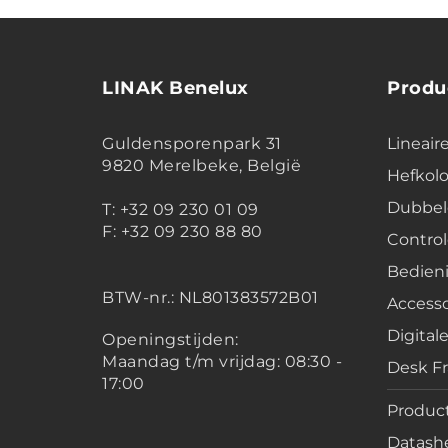
LINAK Benelux
Produ
Guldensporenpark 31
Lineair
9820 Merelbeke, België
Hefko
Dubbel
T: +32 09 230 01 09
F: +32 09 230 88 80
Contro
Bedien
BTW-nr.:
NL801383572B01
Accesso
Digital
Openingstijden:
Maandag t/m vrijdag: 08:30 -
Desk F
17:00
Product
Datashe