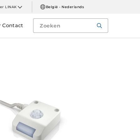
er LINAK
België - Nederlands
Contact