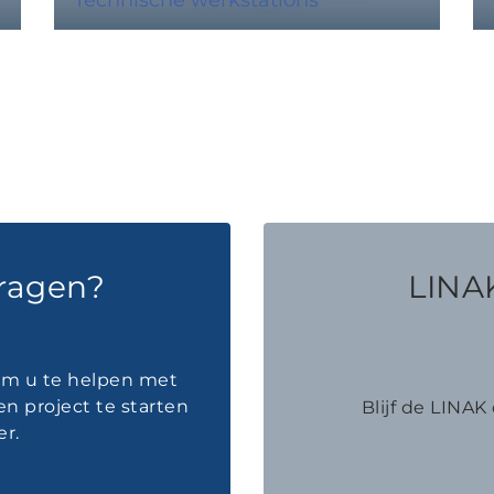
vragen?
LINAK
 om u te helpen met
en project te starten
Blijf de LINA
r.