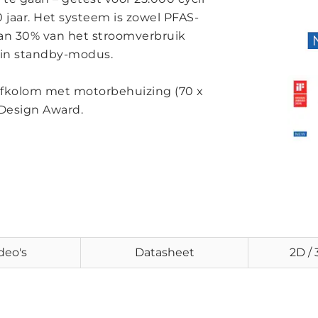
 jaar. Het systeem is zowel PFAS-
van 30% van het stroomverbruik
W in standby-modus.
efkolom met motorbehuizing (70 x
 Design Award.
deo's
Datasheet
2D /