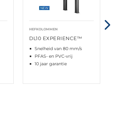
HEFKOLOMMEN
HEFKOLO
DL10 EXPERIENCE™
DL11 E
Snelheid van 80 mm/s
Snelhe
PFAS- en PVC-vrij
PFAS- 
10 jaar garantie
10 jaar