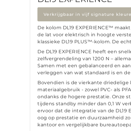
Verkrijgbaar in vijf signature kleur
De kolom DL19 EXPERIENCE™ maakt de
de lat voor elektrisch in hoogte vers
klassieke DL19 PLUS™-kolom. De echte
De DL19 EXPERIENCE heeft een snell
zelfvergrendeling van 1200 N – allem
Samen met een gebalanceerd en aan
verleggen van wat standaard is en de 
Bovendien is de vierkante driedelig
materiaalgebruik - zowel PVC- als PFA
ondanks de hogere prestatie. Onze s
tijdens standby minder dan 0,1 W ver
ervoor dat de integratie van de DL1
oog op prestatie en duurzaamheid zon
kantoor en vergelijkbare bureautoep