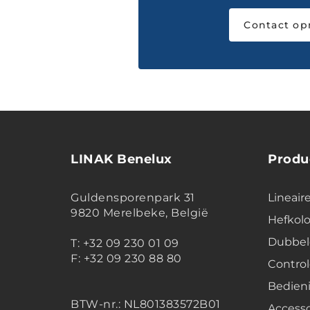
Contact o
LINAK Benelux
Produ
Guldensporenpark 31
Lineair
9820 Merelbeke, België
Hefko
Dubbel
T: +32 09 230 01 09
F: +32 09 230 88 80
Contro
Bedien
BTW-nr.:
NL801383572B01
Accesso