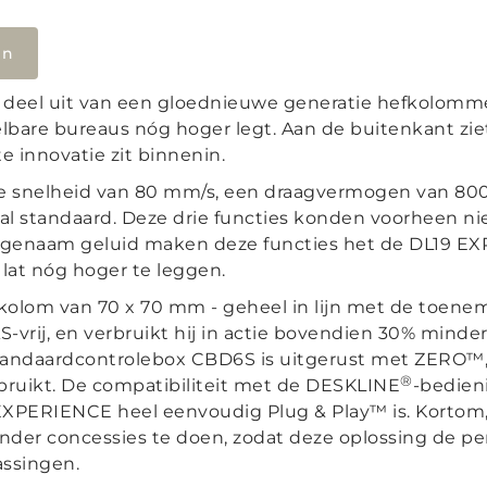
en
el uit van een gloednieuwe generatie hefkolomme
telbare bureaus nóg hoger legt. Aan de buitenkant zi
 innovatie zit binnenin.
e snelheid van 80 mm/s, een draagvermogen van 80
aal standaard. Deze drie functies konden voorheen n
genaam geluid maken deze functies het de DL19 EX
lat nóg hoger te leggen.
e kolom van 70 x 70 mm - geheel in lijn met de toen
S-vrij, en verbruikt hij in actie bovendien 30% minde
tandaardcontrolebox CBD6S is uitgerust met ZERO™, 
®
bruikt. De compatibiliteit met de DESKLINE
-bedien
9 EXPERIENCE heel eenvoudig Plug & Play™ is. Kort
der concessies te doen, zodat deze oplossing de per
assingen.