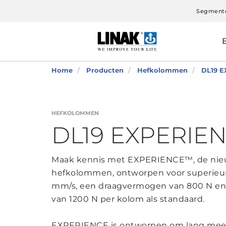
Segment
Home
Producten
Hefkolommen
DL19 
HEFKOLOMMEN
DL19 EXPERIE
Maak kennis met EXPERIENCE™, de nieu
hefkolommen, ontworpen voor superieure 
mm/s, een draagvermogen van 800 N en
van 1200 N per kolom als standaard.
EXPERIENCE is ontworpen om lang mee te