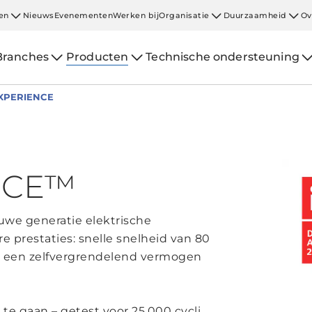
en
Nieuws
Evenementen
Werken bij
Organisatie
Duurzaamheid
Ov
Branches
Producten
Technische ondersteuning
EXPERIENCE
NCE™
we generatie elektrische
prestaties: snelle snelheid van 80
 een zelfvergrendelend vermogen
 gaan – getest voor 25.000 cycli