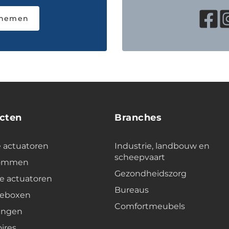
pnemen
cten
Branches
e actuatoren
Industrie, landbouw en
scheepvaart
lommen
Gezondheidszorg
e actuatoren
Bureaus
leboxen
Comfortmeubels
ingen
ires