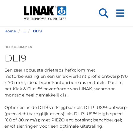
Home
...
DL19
HEFKOLOMMEN
DL19
Een zeer robuuste drietraps hefkolom met
motorbehuizing en een uniek vierkant profielontwerp (70
x 70 mm), ideaal voor kantoorbureaus en tafels. Past in
het Kick & Click™ bovenframe van LINAK, waardoor
montage heel gemakkelijk is.
Optioneel is de DL19 verkrijgbaar als DL PLUS™-ontwerp
(geen zichtbare glijkussens); als DL PLUS™ High-speed
(60 of 80 mm/s); met PIEZO antibotsing; benchbeugel;
en/of sierringen voor een optimale uitstraling.