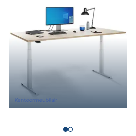
Kantoormeubilair