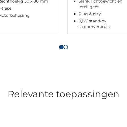
Rechthoekig 50 x 80 mm
Slank, lichtgewicht en
intelligent
-traps
Plug & play
Motorbehuizing
0,1W stand-by
stroomverbruik
Relevante toepassingen