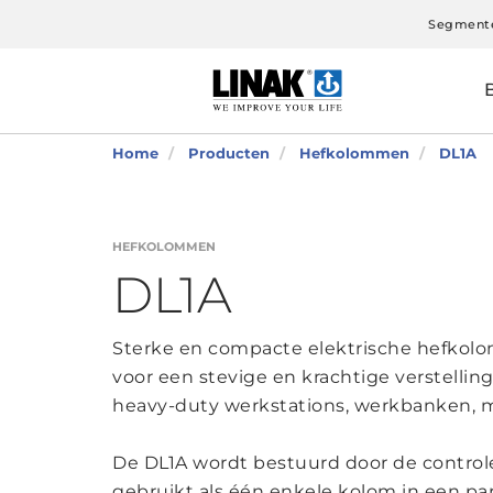
Segment
Home
Producten
Hefkolommen
DL1A
HEFKOLOMMEN
DL1A
Sterke en compacte elektrische hefkolom
voor een stevige en krachtige verstellin
heavy-duty werkstations, werkbanken, m
De DL1A wordt bestuurd door de contr
gebruikt als één enkele kolom in een par