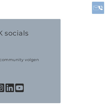
 socials
K community volgen