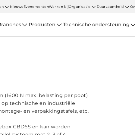
en
Nieuws
Evenementen
Werken bij
Organisatie
Duurzaamheid
Ov
Branches
Producten
Technische ondersteuning
 (1600 N max. belasting per poot)
g op technische en industriële
ontage- en verpakkingstafels, etc.
olebox CBD6S en kan worden
allel systeem met 2, 3 of 4