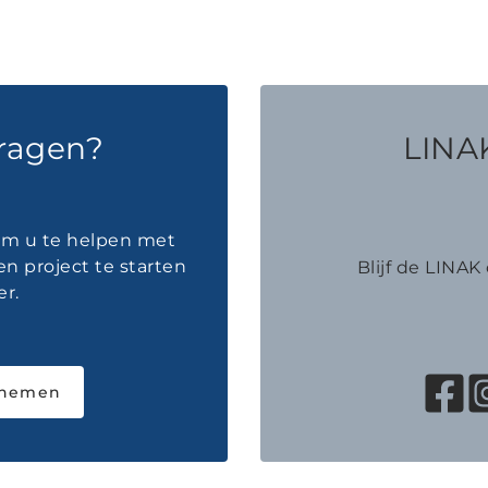
vragen?
LINAK
 om u te helpen met
en project te starten
Blijf de LINA
r.
pnemen