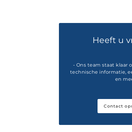
Heeft u 
- Ons team staat klaar
technische informatie, e
en mee
Contact o