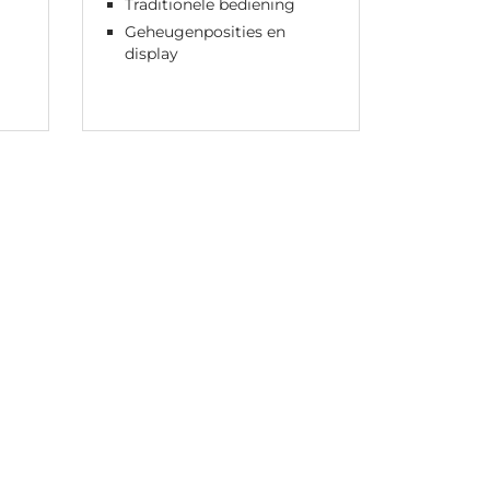
Traditionele bediening
Eenvou
Geheugenposities en
Omhoo
display
Aanpas