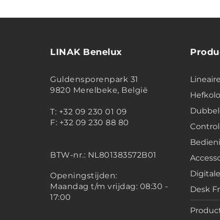
LINAK Benelux
Produ
Guldensporenpark 31
Lineair
9820 Merelbeke, België
Hefko
Dubbel
T: +32 09 230 01 09
F: +32 09 230 88 80
Contro
Bedien
BTW-nr.:
NL801383572B01
Accesso
Digital
Openingstijden:
Maandag t/m vrijdag: 08:30 -
Desk F
17:00
Product