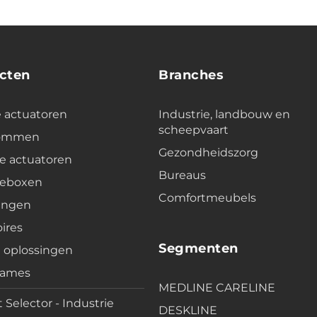
cten
Branches
e actuatoren
Industrie, landbouw en
scheepvaart
lommen
Gezondheidszorg
e actuatoren
Bureaus
leboxen
Comfortmeubels
ingen
ires
Segmenten
e oplossingen
rames
MEDLINE CARELINE
 Selector - Industrie
DESKLINE