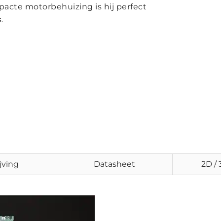
acte motorbehuizing is hij perfect
.
jving
Datasheet
2D /