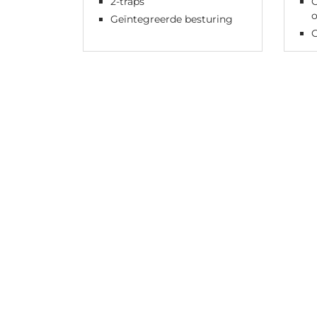
2-traps
Geïntegreerde besturing
G