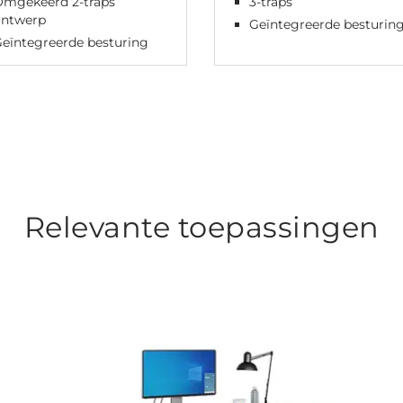
Omgekeerd 2-traps
3-traps
ontwerp
Geïntegreerde besturin
eïntegreerde besturing
Relevante toepassingen