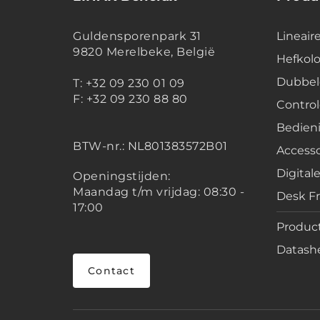
Guldensporenpark 31
Lineair
9820 Merelbeke, België
Hefko
Dubbel
T: +32 09 230 01 09
F: +32 09 230 88 80
Contro
Bedien
BTW-nr.:
NL801383572B01
Accesso
Digital
Openingstijden:
Maandag t/m vrijdag: 08:30 -
Desk F
17:00
Product
Datashe
Contact