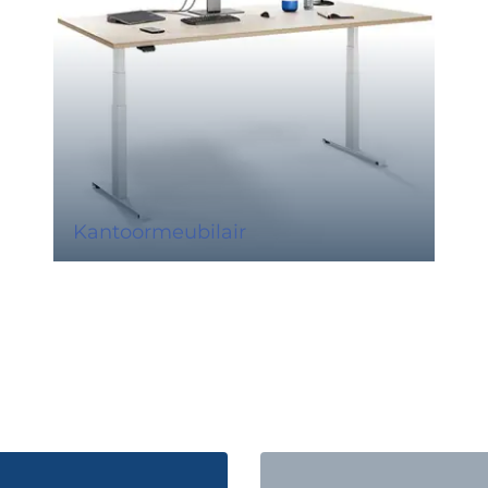
Kantoormeubilair