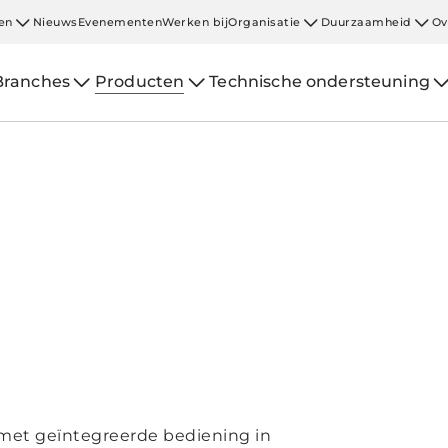
en
Nieuws
Evenementen
Werken bij
Organisatie
Duurzaamheid
Ov
Branches
Producten
Technische ondersteuning
 met geïntegreerde bediening in