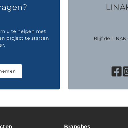
vragen?
LINAK
 om u te helpen met
en project te starten
Blijf de LINA
r.
pnemen
cten
Branches