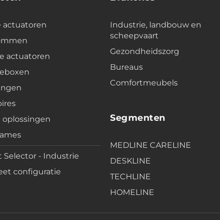
e actuatoren
Industrie, landbouw en
scheepvaart
lommen
Gezondheidszorg
e actuatoren
Bureaus
leboxen
Comfortmeubels
ingen
ires
Segmenten
e oplossingen
rames
MEDLINE CARELINE
 Selector - Industrie
DESKLINE
et configuratie
TECHLINE
HOMELINE