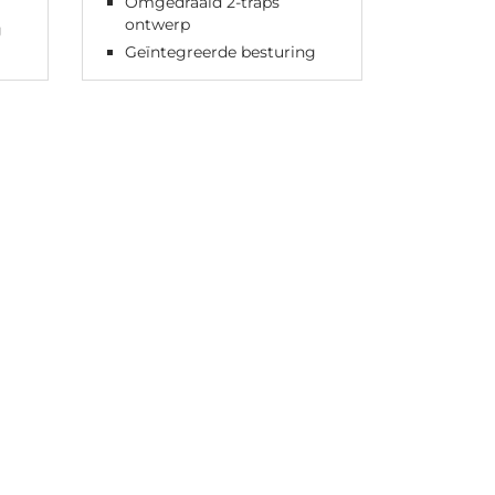
Omgedraaid 2-traps
ontwerp
g
Geïntegreerde besturing