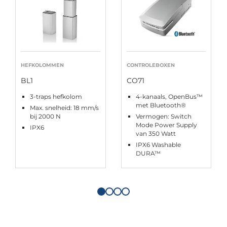
HEFKOLOMMEN
CONTROLEBOXEN
BL1
CO71
3-traps hefkolom
4-kanaals, OpenBus™
met Bluetooth®
Max. snelheid: 18 mm/s
bij 2000 N
Vermogen: Switch
Mode Power Supply
IPX6
van 350 Watt
IPX6 Washable
DURA™